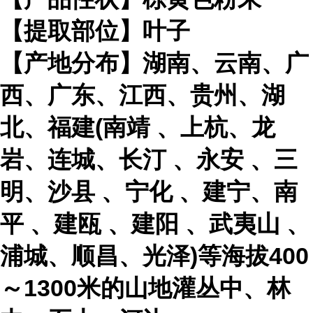
【提取部位】叶子
【产地分布】湖南、云南、广
西、广东、江西、贵州、湖
北、福建(
南靖
、上杭、龙
岩、连城、
长汀
、
永安
、三
明、
沙县
、
宁化
、建宁、
南
平
、
建瓯
、
建阳
、
武夷山
、
浦城、顺昌、光泽)等海拔400
～1300米的山地灌丛中、林