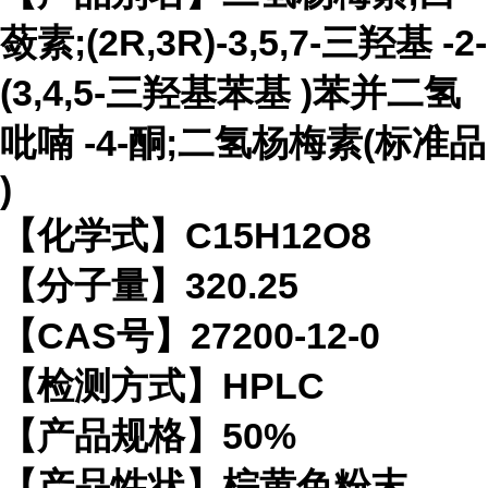
蔹素;(2R,3R)-3,5,7-三
羟基
-2-
(3,4,5-三羟基
苯基
)苯并二氢
吡喃
-4-酮;二氢杨梅素(
标准品
)
【化学式】C15H12O8
【分子量】320.25
【CAS号】27200-12-0
【检测方式】HPLC
【产品规格】50%
【产品性状】棕黄色粉末