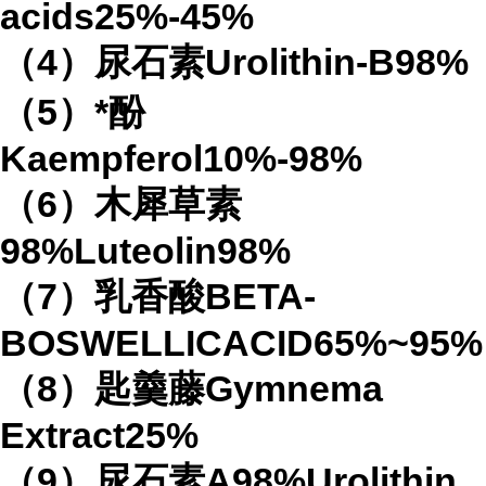
acids25%-45%
（4）尿石素Urolithin-B98%
（5）*酚
Kaempferol10%-98%
（6）木犀草素
98%Luteolin98%
（7）乳香酸BETA-
BOSWELLICACID65%~95%
（8）匙羹藤Gymnema
Extract25%
（9）尿石素A98%Urolithin