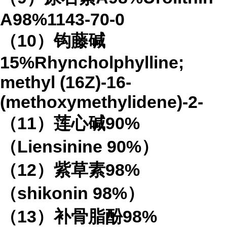
A98%1143-70-0
（10）钩藤碱
15%Rhyncholphylline;
methyl (16Z)-16-
(methoxymethylidene)-2-
（11）莲心碱90%
（Liensinine 90%）
（12）紫草素98%
（shikonin 98%）
（13）补骨脂酚98%