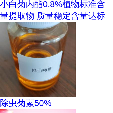
小白菊内酯0.8%植物标准含
量提取物 质量稳定含量达标
除虫菊素50%