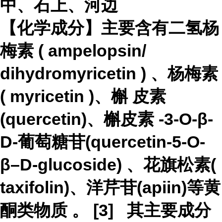
中、石上、河边
【化学成分】主要含有二氢杨
梅素 ( ampelopsin/
dihydromyricetin ) 、杨
梅素
( myricetin )、
槲
皮素
(quercetin)、
槲皮素
-3-O-β-
D-葡萄糖苷(quercetin-5-O-
β–D-glucoside) 、花旗松素(
taxifolin)、洋芹苷(apiin)等
黄
酮类物质
。 [3]
其主要成分