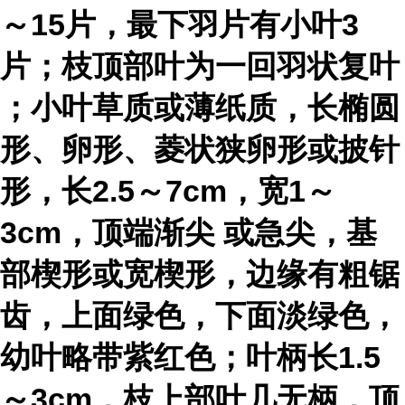
～15片，最下羽片有小叶3
片；枝顶部叶为
一回羽状复叶
；小叶草质或薄纸质，长椭圆
形、卵形、菱状狭卵形或披针
形，长2.5～7cm，宽1～
3cm，顶端
渐尖
或急尖，基
部楔形或宽楔形，边缘有粗锯
齿，上面绿色，下面淡绿色，
幼叶略带紫红色；叶柄长1.5
～3cm，枝上部叶几无柄，顶