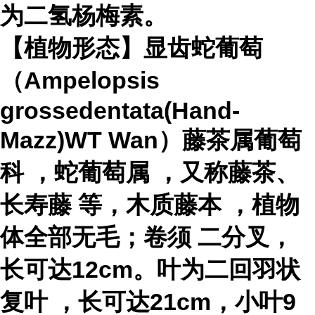
为二氢杨梅素。
【植物形态】
显齿蛇葡萄
（Ampelopsis
grossedentata(Hand-
Mazz)WT Wan）藤茶属
葡萄
科
，
蛇葡萄属
，又称藤茶、
长寿藤
等，
木质藤本
，植物
体全部无毛；
卷须
二分叉，
长可达12cm。叶为
二回羽状
复叶
，长可达21cm，小叶9