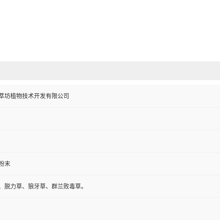
萃坊植物技术开发有限公司
粉末
、脱力草、狼牙草、群兰败毒草。