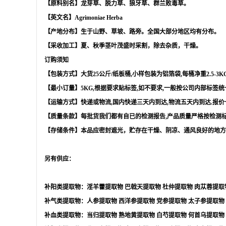
【
原料
别名
】龙芽草、脱力草、狼牙草、群兰败毒草。
【
英文名
】Agrimoniae Herba
【
产地分布
】生于山野、草坡、路旁。全国大部分地区均有分布。
【
采收加工
】夏、秋季茎叶茂盛时采割，除去杂质，干燥。
订购须知
【包装方式】大货
25
公斤
/
纸板桶
,
小样包装为铝箔袋
,
每桶净重
2.5-3K
【最小订量】
5KG,
根据要求贴标签
,
如不要求
,
一般按公司内部标签统
【运输方式】快递或物流
,
国内快递三天内到达
,
物流五天内到达
.
报价
【质量条款】每批货我们都有自已的检测报告
,
产品质量严格按检测
【存储条件】本品应密封遮光，贮存在干燥、阴凉、通风良好的地方
另有供应：
补阳类提取物：淫羊藿提取物
巴戟天提取物
杜仲提取物
肉苁蓉提取
补气类提取物：人参提取物
西洋参提取物
党参提取物
太子参提取物
补血类提取物：当归提取物
熟地黄提取物
白芍提取物
何首乌提取物