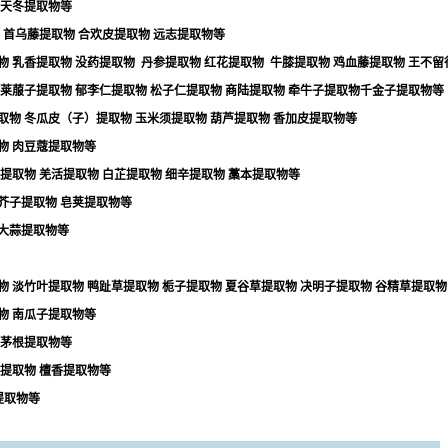
天冬提取物等
首乌藤提取物
合欢皮提取物
远志提取物等
物
乳香提取物
没药提取物
丹参提取物
红花提取物
牛膝提取物
鸡血藤提取物
王不留
莱菔子提取物
郁李仁提取物
松子仁提取物
商陆提取物
牵牛子提取物千金子提取物等
取物
冬瓜皮（子）提取物
玉米须提取物
葫芦提取物
香加皮提取物等
物
肉豆蔻提取物等
提取物
羌活提取物
白芷提取物
细辛提取物
藁本提取物等
芥子提取物
皂荚提取物等
大蒜提取物等
物
淡竹叶提取物
鸭趾草提取物
栀子提取物
夏谷草提取物
决明子提取物
谷精草提取物
物
南瓜子提取物等
茅根提取物等
提取物
檀香提取物等
提取物等