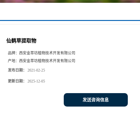
仙鹤草提取物
品牌：
西安金萃坊植物技术开发有限公司
产地：
西安金萃坊植物技术开发有限公司
发布日期：
2021-02-25
更新日期：
2025-12-05
发送咨询信息