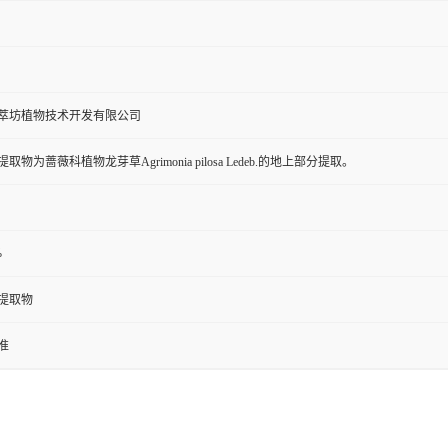
萃坊植物技术开发有限公司
取物为蔷薇科植物龙芽草Agrimonia pilosa Ledeb.的地上部分提取。
%
提取物
准