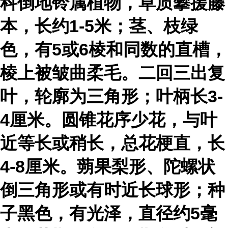
科倒地铃属植物，草质攀援藤
本，长约1-5米；茎、枝绿
色，有5或6棱和同数的直槽，
棱上被皱曲柔毛。二回三出复
叶，轮廓为三角形；叶柄长3-
4厘米。圆锥花序少花，与叶
近等长或稍长，总花梗直，长
4-8厘米。蒴果梨形、陀螺状
倒三角形或有时近长球形；种
子黑色，有光泽，直径约5毫