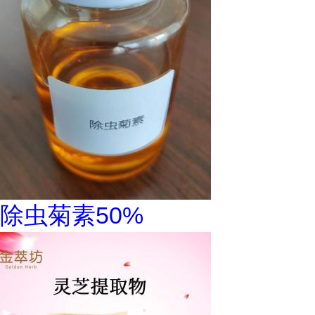
除虫菊素50%