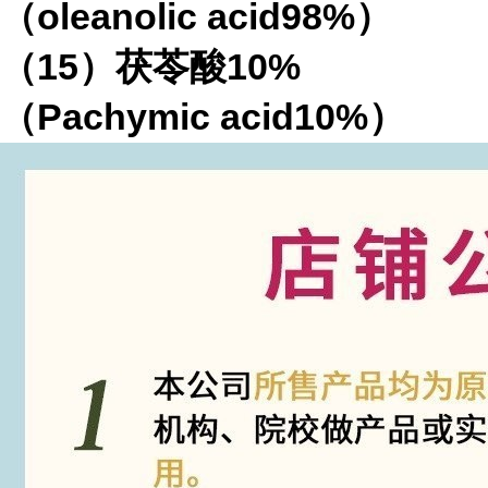
（oleanolic acid98%）
（15）茯苓酸10%
（Pachymic acid10%）