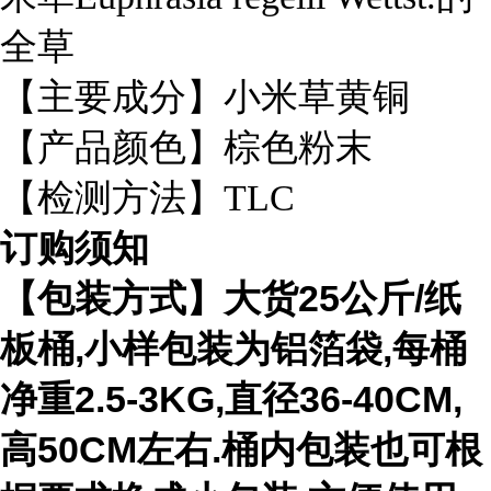
全草
【主要成分】小米草黄铜
【产品颜色】棕色粉末
【检测方法】TLC
订购须知
【包装方式】大货
25
公斤
/
纸
板桶
,
小样包装为铝箔袋
,
每桶
净重
2.5-3KG,
直径
36-40CM,
高
50CM
左右
.
桶内包装也可根