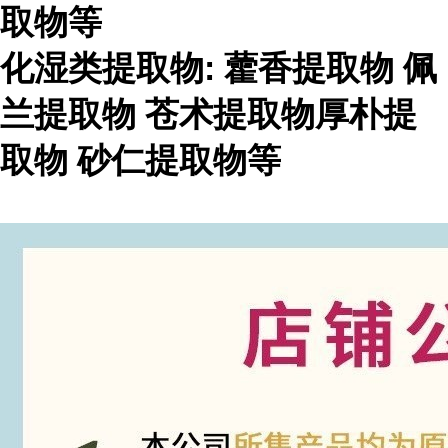
取物等
化湿类提取物
:
藿香提取物
佩
兰提取物
苍术提取物厚朴提
取物
砂仁提取物等