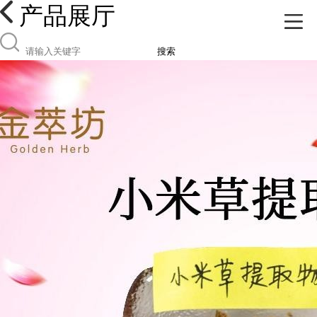
产品展厅
搜索