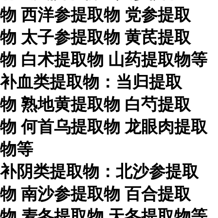
物
西洋参提取物
党参提取
物
太子参提取物
黄芪提取
物
白术提取物
山药提取物等
补血类提取物：当归提取
物
熟地黄提取物
白芍提取
物
何首乌提取物
龙眼肉提取
物等
补阴类提取物：北沙参提取
物
南沙参提取物
百合提取
物
麦冬提取物
天冬提取物等