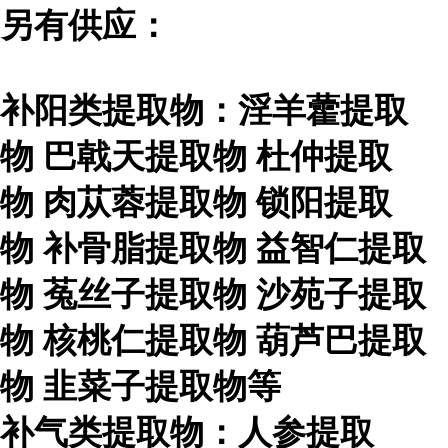
另有供应：
补阳类提取物：淫羊藿提取
物
巴戟天提取物
杜仲提取
物
肉苁蓉提取物
锁阳提取
物
补骨脂提取物
益智仁提取
物
菟丝子提取物
沙苑子提取
物
核桃仁提取物
葫芦巴提取
物
韭菜子提取物等
补气类提取物：人参提取