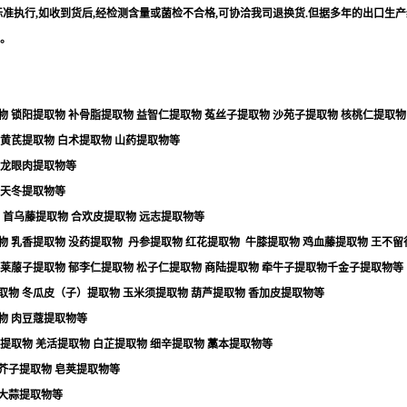
标准执行
,
如收到货后
,
经检测含量或菌检不合格
,
可协洽我司退换货
.
但据多年的出口生产
。
物
锁阳提取物
补骨脂提取物
益智仁提取物
菟丝子提取物
沙苑子提取物
核桃仁提取物
黄芪提取物
白术提取物
山药提取物等
龙眼肉提取物等
天冬提取物等
首乌藤提取物
合欢皮提取物
远志提取物等
物
乳香提取物
没药提取物
丹参提取物
红花提取物
牛膝提取物
鸡血藤提取物
王不留
莱菔子提取物
郁李仁提取物
松子仁提取物
商陆提取物
牵牛子提取物千金子提取物等
取物
冬瓜皮（子）提取物
玉米须提取物
葫芦提取物
香加皮提取物等
物
肉豆蔻提取物等
提取物
羌活提取物
白芷提取物
细辛提取物
藁本提取物等
芥子提取物
皂荚提取物等
大蒜提取物等