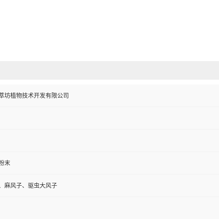
萃坊植物技术开发有限公司
粉末
、麻风子、驱虫大风子