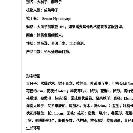
别名：大枫子、麻风子
植物来源：成熟种子
拉丁名： Semen Hydnocarpi
规格：大风子提取物10:1，如果需要其他规格请联系客服咨询。
颜色：棕黄色精细粉末。
性状：易吸湿，易溶于水，TLC检测。
产品目数：98%通过80目筛。
形态特征
大风子：常绿乔木。树干直立，枝伸长。叶革质互生；叶柄长0.6-3c
花径约2cm，花梗长1-4cm；雄花萼片5，卵形；花瓣5，卵形
柱粗短，被柔毛，柱头5裂，常成冠状反卷。浆果球形，直径6-12cm
海南大风子：又名米康茄、尾加木。乔木，高6-9m。叶互生；叶柄长约
状花序腋生，长1-1.5cm，无毛；雄花：密集，萼片4，椭圆形，
1室，侧膜胎座5个，胚珠多数，花柱缺，柱头3裂。浆果球形，直径4-7
生长环境