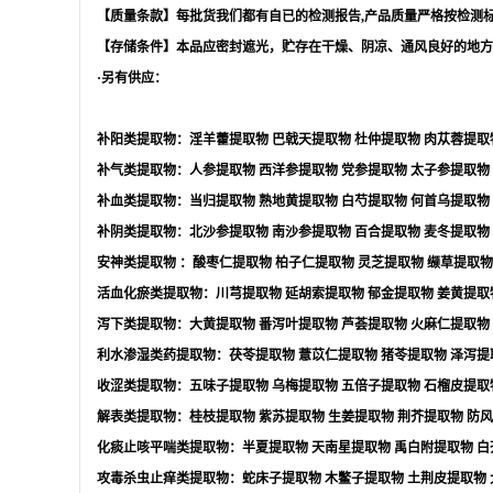
【质量条款】每批货我们都有自已的检测报告
,
产品质量严格按检测
【存储条件】本品应密封遮光，贮存在干燥、阴凉、通风良好的地方
·另有供应：
补阳类提取物：淫羊藿提取物
巴戟天提取物
杜仲提取物
肉苁蓉提取
补气类提取物：人参提取物
西洋参提取物
党参提取物
太子参提取物
补血类提取物：当归提取物
熟地黄提取物
白芍提取物
何首乌提取物
补阴类提取物：北沙参提取物
南沙参提取物
百合提取物
麦冬提取物
安神类提取物
：酸枣仁提取物
柏子仁提取物
灵芝提取物
缬草提取物
活血化瘀类提取物：川芎提取物
延胡索提取物
郁金提取物
姜黄提取
泻下类提取物：大黄提取物
番泻叶提取物
芦荟提取物
火麻仁提取物
利水渗湿类药提取物：茯苓提取物
薏苡仁提取物
猪苓提取物
泽泻提
收涩类提取物：五味子提取物
乌梅提取物
五倍子提取物
石榴皮提取
解表类提取物：桂枝提取物
紫苏提取物
生姜提取物
荆芥提取物
防风
化痰止咳平喘类提取物：半夏提取物
天南星提取物
禹白附提取物
白
攻毒杀虫止痒类提取物：蛇床子提取物
木鳖子提取物
土荆皮提取物