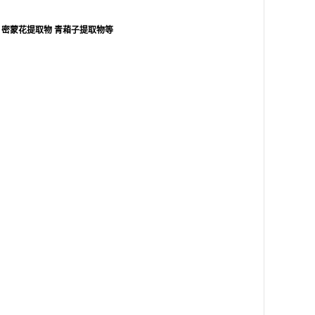
密蒙花提取物
青葙子提取物等