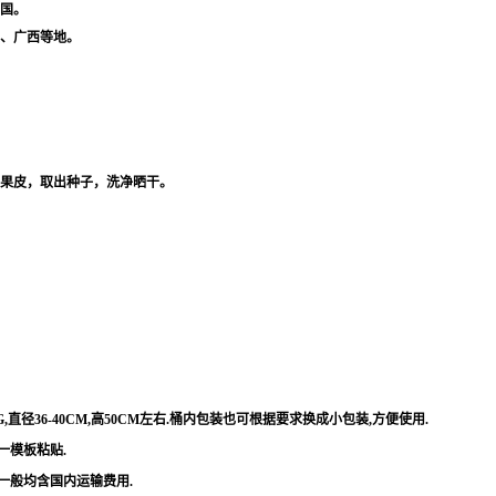
国。
、广西等地。
果皮，取出种子，洗净晒干。
G,
直径
36-40CM,
高
50CM
左右
.
桶内包装也可根据要求换成小包装
,
方便使用
.
一模板粘贴
.
一般均含国内运输费用
.