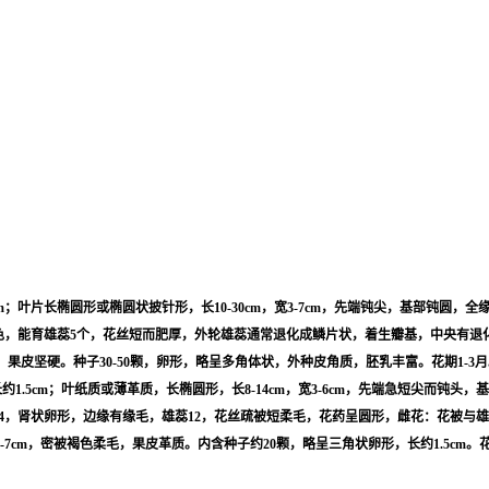
m；叶片长椭圆形或椭圆状披针形，长10-30cm，宽3-7cm，先端钝尖，基部钝圆，全
，黄绿色，能育雄蕊5个，花丝短而肥厚，外轮雄蕊通常退化成鳞片状，着生瓣基，中央
，果皮坚硬。种子30-50颗，卵形，略呈多角体状，外种皮角质，胚乳丰富。花期1-3
1.5cm；叶纸质或薄革质，长椭圆形，长8-14cm，宽3-6cm，先端急短尖而钝头
花瓣4，肾状卵形，边缘有缘毛，雄蕊12，花丝疏被短柔毛，花药呈圆形，雌花：花被
cm，密被褐色柔毛，果皮革质。内含种子约20颗，略呈三角状卵形，长约1.5cm。花期4