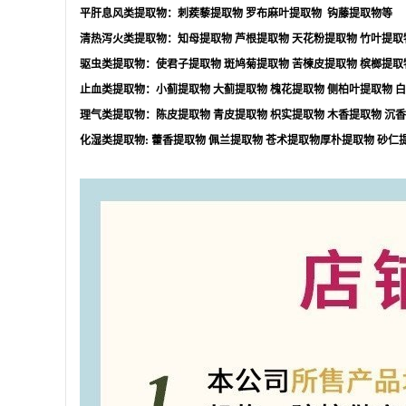
平肝息风类提取物：刺蒺藜提取物
罗布麻叶提取物
钩藤提取物等
清热泻火类提取物：知母提取物
芦根提取物
天花粉提取物
竹叶提取
驱虫类提取物：使君子提取物
斑鸠菊提取物
苦楝皮提取物
槟榔提取
止血类提取物：小蓟提取物
大蓟提取物
槐花提取物
侧柏叶提取物
白
理气类提取物：陈皮提取物
青皮提取物
枳实提取物
木香提取物
沉香
化湿类提取物
:
藿香提取物
佩兰提取物
苍术提取物厚朴提取物
砂仁