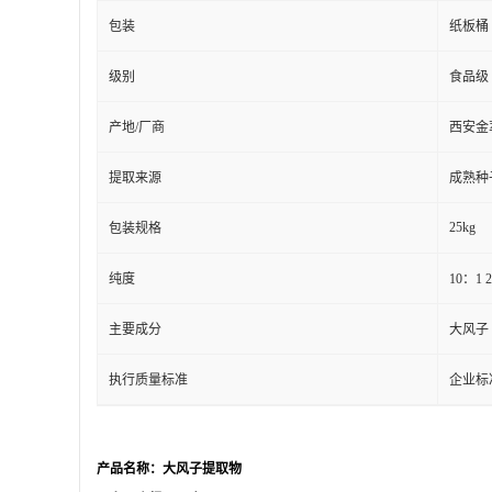
包装
纸板桶
级别
食品级
产地/厂商
西安金
提取来源
成熟种
25kg
包装规格
纯度
10：1 
主要成分
大风子
执行质量标准
企业标
产品名称：大风子提取物