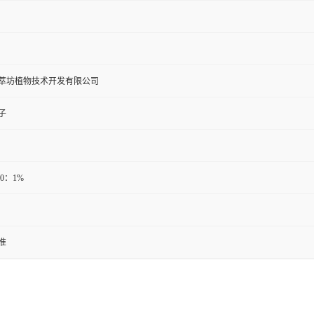
萃坊植物技术开发有限公司
子
20：1%
准