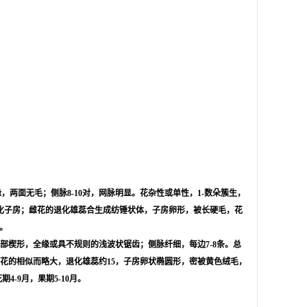
缘，两面无毛；侧脉8-10对，网脉明显。花杂性或单性，1-数朵簇生，
有退化子房；雌花的退化雄蕊合生成纺锤状体，子房卵形，被长硬毛，花
月。
，基部楔形，全缘或具不规则的浅波状锯齿；侧脉纤细，每边7-8条。总
与雄花的相似而略大，退化雄蕊约15，子房卵状椭圆形，密被黄色绒毛，
-9月，果期5-10月。