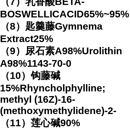
（7）乳香酸BETA-
BOSWELLICACID65%~95%
（8）匙羹藤Gymnema
Extract25%
（9）尿石素A98%Urolithin
A98%1143-70-0
（10）钩藤碱
15%Rhyncholphylline;
methyl (16Z)-16-
(methoxymethylidene)-2-
（11）莲心碱90%