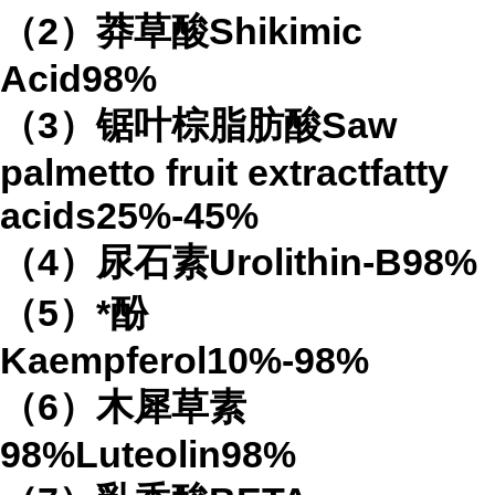
（2）莽草酸Shikimic
Acid98%
（3）锯叶棕脂肪酸Saw
palmetto fruit extractfatty
acids25%-45%
（4）尿石素Urolithin-B98%
（5）*酚
Kaempferol10%-98%
（6）木犀草素
98%Luteolin98%