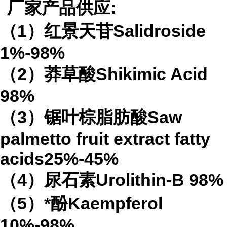
厂家产品供应
:
（
1
）红景天苷
Salidroside
1%-98%
（
2
）莽草酸
Shikimic Acid
98%
（
3
）锯叶棕脂肪酸
Saw
palmetto fruit extract
fatty
acids
25%-45%
（
4
）
尿石素
Urolithin-B
98%
（
5
）*酚
Kaempferol
10%-98%