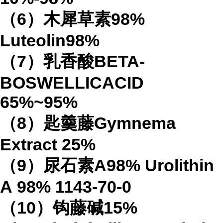
（
6
）木犀草素
98%
Luteolin
98%
（
7
）乳香酸
BETA-
BOSWELLICACID
65%
~95%
（
8
）匙羹藤
Gymnema
Extract
25%
（
9
）尿石素
A98%
Urolithin
A
98%
1143-70-0
（
10
）钩藤碱
15%