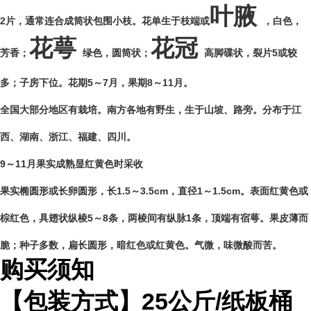
叶腋
2片，通常连合成筒状包围小枝。花单生于枝端或
，白色，
花萼
花冠
芳香；
绿色，圆筒状；
高脚碟状，裂片5或较
多；子房下位。花期5～7月，果期8～11月。
全国大部分地区有栽培。南方各地有野生，生于山坡、路旁。分布于江
西、湖南、浙江、福建、四川。
9～11月果实成熟显红黄色时采收
果实椭圆形或长卵圆形，长1.5～3.5cm，直径1～1.5cm。表面红黄色或
棕红色，具翅状纵棱5～8条，两棱间有纵脉1条，顶端有宿萼。果皮薄而
脆；种子多数，扁长圆形，暗红色或红黄色。气微，味微酸而苦。
购买须知
【包装方式】
25
公斤
/
纸板桶