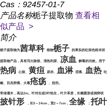
Cas：
92457-01-7
产品名称
栀子提取物
查看相
似产品 >
简介
茜草科
栀子
栀子提取物为
植物
的果实的红棕色粉末状
凉血
提取物产品，具有泻火除烦、清热利尿、
解毒的功效。
用于
热病
黄疸
血淋
血热
心烦、
尿赤、
涩痛、
吐
疮疡
衄、目杰肿痛、火毒
、扭伤。
常绿灌木，高达2m。叶对生或3叶轮生，叶片革质，长椭圆形或倒卵状
披针形
全缘
托叶
，长5～14cm，宽2～7cm，
；