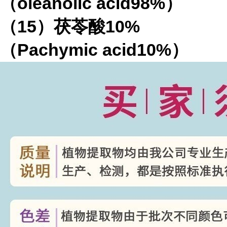
（
oleanolic acid98%
）
（
15
）茯苓酸
10%
（
Pachymic acid10%
）