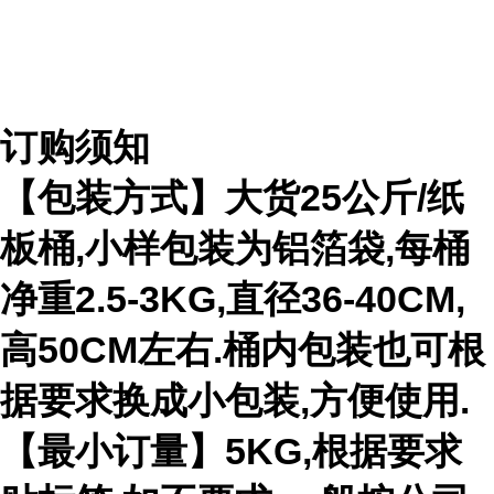
订购须知
【包装方式】大货
25
公斤
/
纸
板桶
,
小样包装为铝箔袋
,
每桶
净重
2.5-3KG,
直径
36-40CM,
高
50CM
左右
.
桶内包装也可根
据要求换成小包装
,
方便使用
.
【最小订量】
5KG,
根据要求