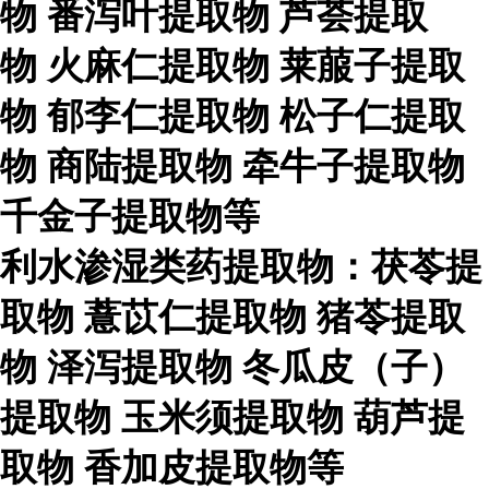
物
番泻叶提取物
芦荟提取
物
火麻仁提取物
莱菔子提取
物
郁李仁提取物
松子仁提取
物
商陆提取物
牵牛子提取物
千金子提取物等
利水渗湿类药提取物：茯苓提
取物
薏苡仁提取物
猪苓提取
物
泽泻提取物
冬瓜皮（子）
提取物
玉米须提取物
葫芦提
取物
香加皮提取物等