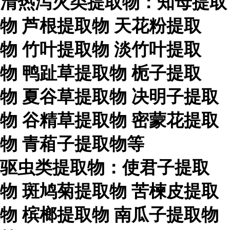
清热泻火类提取物：知母提取
物
芦根提取物
天花粉提取
物
竹叶提取物
淡竹叶提取
物
鸭趾草提取物
栀子提取
物
夏谷草提取物
决明子提取
物
谷精草提取物
密蒙花提取
物
青葙子提取物等
驱虫类提取物：使君子提取
物
斑鸠菊提取物
苦楝皮提取
物
槟榔提取物
南瓜子提取物