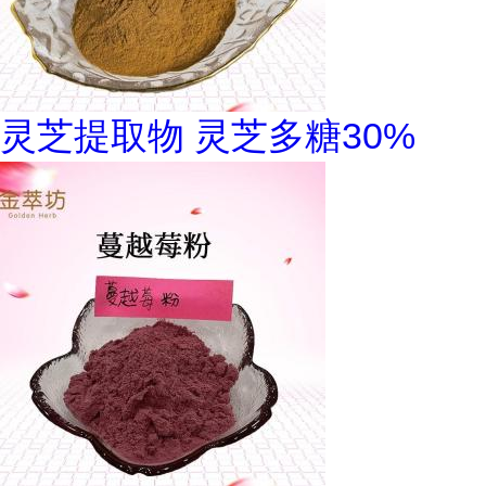
灵芝提取物 灵芝多糖30%