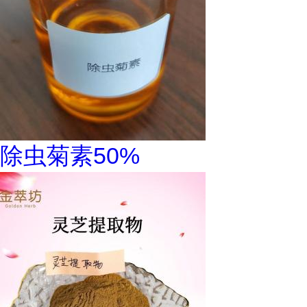
除虫菊素50%