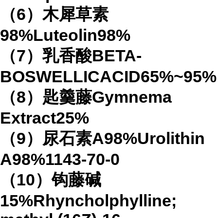
（6）木犀草素
98%Luteolin98%
（7）乳香酸BETA-
BOSWELLICACID65%~95%
（8）匙羹藤Gymnema
Extract25%
（9）尿石素A98%Urolithin
A98%1143-70-0
（10）钩藤碱
15%Rhyncholphylline;