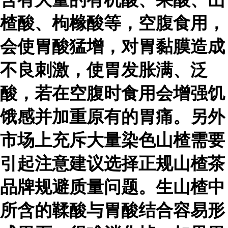
楂酸、枸橼酸等，空腹食用，
会使胃酸猛增，对胃黏膜造成
不良刺激，使胃发胀满、泛
酸，若在空腹时食用会增强饥
饿感并加重原有的胃痛。另外
市场上充斥大量染色山楂需要
引起注意建议选择正规山楂茶
品牌规避质量问题。生山楂中
所含的鞣酸与胃酸结合容易形