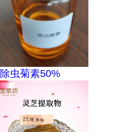
除虫菊素50%