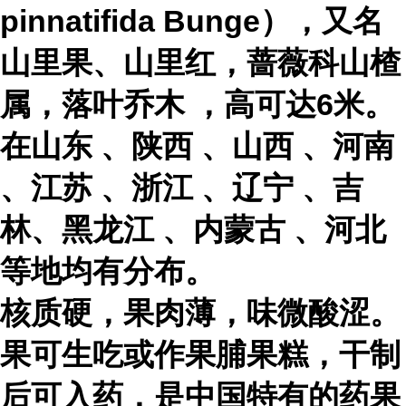
pinnatifida Bunge），又名
山里果、山里红，蔷薇科山楂
属，
落叶乔木
，高可达6米。
在
山东
、
陕西
、
山西
、
河南
、
江苏
、
浙江
、
辽宁
、吉
林、
黑龙江
、
内蒙古
、河北
等地均有分布。
核质硬，果肉薄，味微酸涩。
果可生吃或作果脯果糕，干制
后可入药，是中国特有的药果