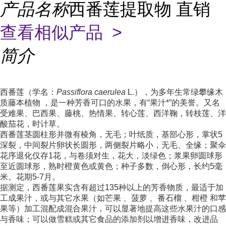
产品名称
西番莲提取物 直销
查看相似产品 >
简介
西番莲（学名：
Passiflora caerulea
L.），为多年生常绿攀缘木
质
藤本植物
，是一种芳香可口的水果，有“果汁*”的美誉。又名
受难果、巴西果、藤桃、热情果、转心莲、西洋鞠，转枝莲、洋
酸茄花，时计草。
西番莲茎圆柱形并微有棱角，无毛；叶纸质，基部心形，掌状5
深裂，中间裂片卵状长圆形，两侧裂片略小，无毛、全缘；聚伞
花序退化仅存1花，与卷须对生，花大，淡绿色；浆果卵圆球形
至近圆球形，熟时橙黄色或黄色；种子多数，倒心形，长约5毫
米。花期5-7月。
据测定，西番莲果实含有超过135种以上的芳香物质，最适于加
工成果汁，或与其它水果（如
芒果
、
菠萝
、
番石榴
、
柑橙
和苹
果等）加工混配成混合果汁，可以显著地提高这些水果汁的口感
与香味；可以做雪糕或其它食品的添加剂以增进香味，改进品