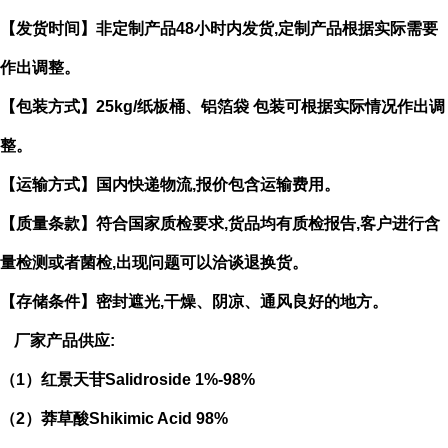
【发货时间】非定制产品
48
小时内发货
,
定制产品根据实际需要
作出
调整。
【包装方式】
25kg/
纸板桶、铝箔袋 包装可根据实际情况作出调
整。
【运输方式】国内快递物流
,
报价包含运输费用。
【质量条款】符合国家质检要求
,
货品均有质检报告
,
客户进行含
量检测或者菌检
,
出现问题可以洽谈退换货。
【存储条件】密封遮光
,
干燥、阴凉、通风良好的地方。
厂家产品供应
:
（
1
）红景天苷
Salidroside
1%-98%
（
2
）莽草酸
Shikimic Acid
98%