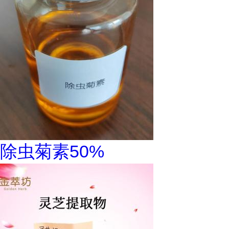
除虫菊素50%