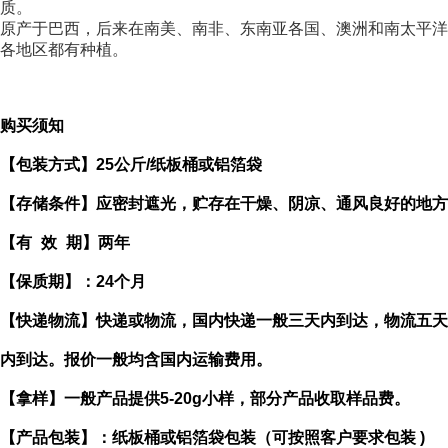
质。
原产于巴西，后来在南美、南非、东南亚各国、澳洲和南太平洋
各地区都有种植。
购买须知
【包装方式】
25
公斤
/
纸板桶或铝箔袋
【存储条件】应密封遮光，贮存在干燥、阴凉、通风良好的地方
【有
效
期】两年
【保质期】：
24
个月
【快递物流】快递或物流，国内快递一般三天内到达，物流五天
内到达。报价一般均含国内运输费用。
【拿样】一般产品提供
5-20g
小样，部分产品收取样品费。
【产品包装】：纸板桶或铝箔袋包装（可按照客户要求包装
)