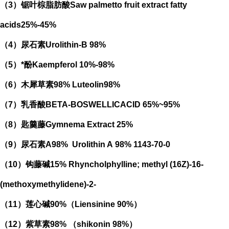
（
3
）锯叶棕脂肪酸
Saw palmetto fruit extract
fatty
acids
25%-45%
（
4
）
尿石素
Urolithin-B
98%
（
5
）*酚
Kaempferol
10%-98%
（
6
）木犀草素
98%
Luteolin
98%
（
7
）乳香酸
BETA-BOSWELLICACID
65%
~95%
（
8
）匙羹藤
Gymnema Extract
25%
（
9
）尿石素
A98%
Urolithin A
98%
1143-70-0
（
10
）钩藤碱
15%
Rhyncholphylline; methyl (16Z)-16-
(methoxymethylidene)-2-
（
11
）莲心碱
90%
（
Liensinine 90%
）
（
12
）紫草素
98%
（
shikonin 98%
）