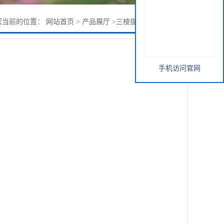
您当前的位置：
网站首页
>
产品展厅
>
三棱提取物10：1 20：1
手机访问官网