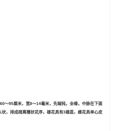
0～95厘米，宽8～14毫米，先端钝，全缘，中脉在下面
头状，排成疏离穗状花序，雄花具有3雄蕊，雌花具单心皮