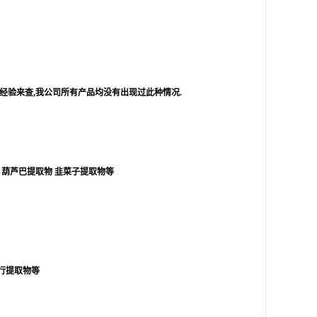
经验来查
,
我公司所有产品均没有出现过此种情况
.
葫芦巴提取物
韭菜子提取物等
行提取物等