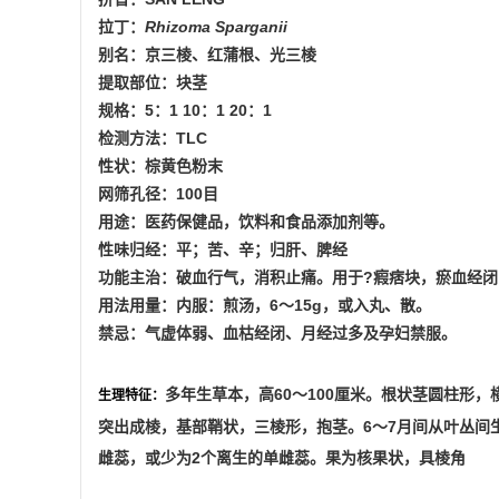
拉丁：
Rhizoma Sparganii
别名：京三棱、红蒲根、光三棱
提取部位：块茎
规格：5：1 10：1 20：1
检测方法：TLC
性状：棕黄色粉末
网筛孔径：100目
用途：医药保健品，饮料和食品添加剂等。
性味归经：平；苦、辛；归肝、脾经
功能主治：破血行气，消积止痛。用于?瘕痞块，瘀血经闭
用法用量：内服：煎汤，6～15g，或入丸、散。
禁忌：气虚体弱、血枯经闭、月经过多及孕妇禁服。
多年生草本，高60～100厘米。根状茎圆柱形
生理特征：
突出成棱，基部鞘状，三棱形，抱茎。6～7月间从叶丛间
雌蕊，或少为2个离生的单雌蕊。果为核果状，具棱角