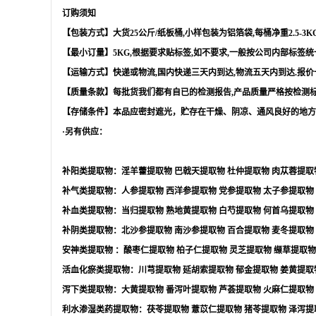
订购须知
【包装方式】大货
25
公斤
/
纸板桶
,
小样包装为铝箔袋
,
每桶净重
2.5-3K
【最小订量】
5KG,
根据要求贴标签
,
如不要求
,
一般按公司内部标签统
【运输方式】快递或物流
,
国内快递三天内到达
,
物流五天内到达
.
报价
【质量条款】每批货我们都有自已的检测报告
,
产品质量严格按检测
【存储条件】本品应密封遮光，贮存在干燥、阴凉、通风良好的地方
·另有供应：
补阳类提取物：淫羊藿提取物
巴戟天提取物
杜仲提取物
肉苁蓉提取
补气类提取物：人参提取物
西洋参提取物
党参提取物
太子参提取物
补血类提取物：当归提取物
熟地黄提取物
白芍提取物
何首乌提取物
补阴类提取物：北沙参提取物
南沙参提取物
百合提取物
麦冬提取物
安神类提取物
：酸枣仁提取物
柏子仁提取物
灵芝提取物
缬草提取物
活血化瘀类提取物：川芎提取物
延胡索提取物
郁金提取物
姜黄提取
泻下类提取物：大黄提取物
番泻叶提取物
芦荟提取物
火麻仁提取物
利水渗湿类药提取物：茯苓提取物
薏苡仁提取物
猪苓提取物
泽泻提