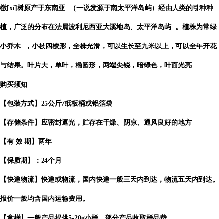
檄[xí]树原产于
东南亚
（一说发源于南太平洋岛屿）经由人类的引种种
植，广泛的分布在法属波利尼西亚大溪地岛、
太平洋岛屿
。植株为常绿
小乔木
，小枝四棱形，全株光滑，可以生长至九米以上，可以全年开花
与结果。叶片大，单叶，椭圆形，两端尖锐，暗绿色，叶面光亮
购买须知
【包装方式】
25
公斤
纸板桶或铝箔袋
/
【存储条件】应密封遮光，贮存在干燥、阴凉、通风良好的地方
【有
效
期】两年
【保质期】：
24
个月
【快递物流】快递或物流，国内快递一般三天内到达，物流五天内到达。
报价一般均含国内运输费用。
【拿样】一般产品提供
5-20g
小样，部分产品收取样品费。