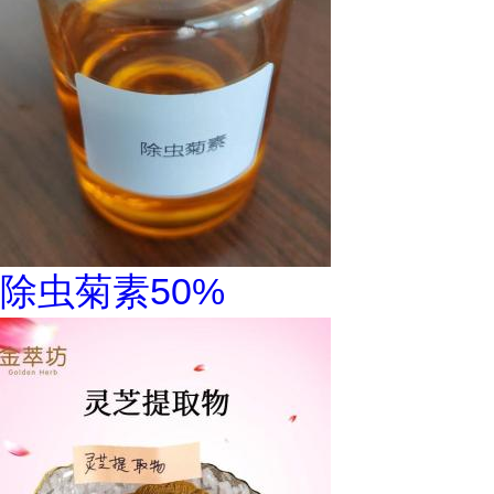
除虫菊素50%