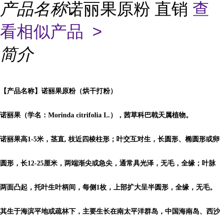
产品名称
诺丽果原粉 直销
查
看相似产品 >
简介
【产品名称】诺丽果原粉（烘干打粉）
诺丽果（学名：Morinda citrifolia L.），茜草科巴戟天属植物。
诺丽果高1-5米，茎直, 枝近四棱柱形；叶交互对生，长圆形、椭圆形或卵
圆形，长12-25厘米，两端渐尖或急尖，通常具光泽，无毛，全缘；叶脉
两面凸起，托叶生叶柄间，每侧1枚，上部扩大呈半圆形，全缘，无毛。
其生于海滨平地或疏林下，主要生长在南太平洋群岛，中国海南岛、西沙