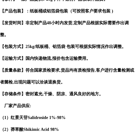
【产品包装】：纸板桶或铝箔袋包装（可按照客户要求包装
)
【发货时间】非定制产品
48
小时内发货
定制产品根据实际需要作出
调
,
整。
【包装方式】
25kg/
纸板桶、铝箔袋 包装可根据实际情况作出调整。
【运输方式】国内快递物流
,
报价包含运输费用。
【质量条款】符合国家质检要求
,
货品均有质检报告
客户进行含量检测或
,
者菌检
出现问题可以洽谈退换货。
,
【存储条件】密封遮光
,
干燥、阴凉、通风良好的地方。
厂家产品供应
:
（
1
）红景天苷
Salidroside
1%-98%
（
2
）莽草酸
Shikimic Acid
98%