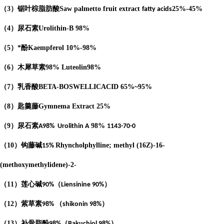
（
3
）锯叶棕脂肪酸
Saw palmetto fruit extract
25%-45%
fatty acids
（
4
）
尿石素
Urolithin-B
98%
（
5
）*酚
Kaempferol
10%-98%
（
6
）木犀草素
98%
Luteolin
98%
（
7
）乳香酸
BETA-BOSWELLICACID
65%
~95%
（
8
）匙羹藤
Gymnema Extract
25%
（
9
）尿石素
98%
A98%
Urolithin A
1143-70-0
（
10
）钩藤碱
Rhyncholphylline; methyl (16Z)-16-
15%
(methoxymethylidene)-2-
（
11
）莲心碱
（
）
90%
Liensinine 90%
（
12
）紫草素
（
）
98%
shikonin 98%
（
13
）补骨脂酚
（
）
98%
Bakuchiol 98%