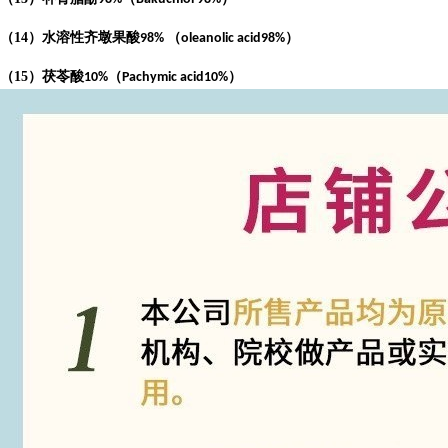
（
14
）水溶性齐墩果酸
（
）
98%
oleanolic acid98%
（
15
）茯苓酸
（
）
10%
Pachymic acid10%