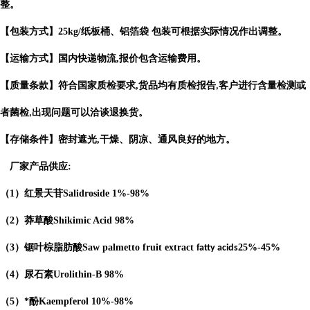
整。
【包装方式】
25kg/
纸板桶、铝箔袋 包装可根据实际情况作出调整。
【运输方式】国内快递物流
,
报价包含运输费用。
【质量条款】符合国家质检要求
,
货品均有质检报告
客户进行含量检测或
,
者菌检
出现问题可以洽谈退换货。
,
【存储条件】密封遮光
,
干燥、阴凉、通风良好的地方。
厂家产品供应
:
（
1
）红景天苷
Salidroside
1%-98%
（
2
）莽草酸
Shikimic Acid
98%
（
3
）锯叶棕脂肪酸
Saw palmetto fruit extract
25%-45%
fatty acids
（
4
）
尿石素
Urolithin-B
98%
（
5
）*酚
Kaempferol
10%-98%