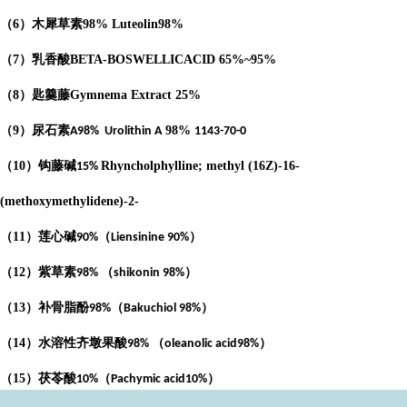
（
6
）木犀草素
98%
Luteolin
98%
（
7
）乳香酸
BETA-BOSWELLICACID
65%
~95%
（
8
）匙羹藤
Gymnema Extract
25%
（
9
）尿石素
98%
A98%
Urolithin A
1143-70-0
（
10
）钩藤碱
Rhyncholphylline; methyl (16Z)-16-
15%
(methoxymethylidene)-2-
（
11
）莲心碱
（
）
90%
Liensinine 90%
（
12
）紫草素
（
）
98%
shikonin 98%
（
13
）补骨脂酚
（
）
98%
Bakuchiol 98%
（
14
）水溶性齐墩果酸
（
）
98%
oleanolic acid98%
（
15
）茯苓酸
（
）
10%
Pachymic acid10%