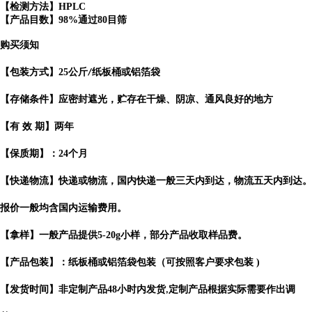
【检测方法】HPLC
【产品目数】98%通过80目筛
购买须知
【包装方式】
25
公斤
纸板桶或铝箔袋
/
【存储条件】应密封遮光，贮存在干燥、阴凉、通风良好的地方
【有
效
期】两年
【保质期】：
24
个月
【快递物流】快递或物流，国内快递一般三天内到达，物流五天内到达。
报价一般均含国内运输费用。
【拿样】一般产品提供
5-20g
小样，部分产品收取样品费。
【产品包装】：纸板桶或铝箔袋包装（可按照客户要求包装
)
【发货时间】非定制产品
48
小时内发货
定制产品根据实际需要作出
调
,