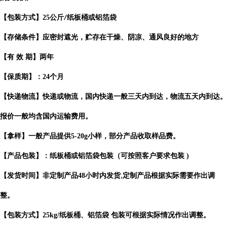
【包装方式】
25
公斤
纸板桶或铝箔袋
/
【存储条件】应密封遮光，贮存在干燥、阴凉、通风良好的地方
【有
效
期】两年
【保质期】：
24
个月
【快递物流】快递或物流，国内快递一般三天内到达，物流五天内到达。
报价一般均含国内运输费用。
【拿样】一般产品提供
5-20g
小样，部分产品收取样品费。
【产品包装】：纸板桶或铝箔袋包装（可按照客户要求包装
)
【发货时间】非定制产品
48
小时内发货
定制产品根据实际需要作出
调
,
整。
【包装方式】
25kg/
纸板桶、铝箔袋 包装可根据实际情况作出调整。