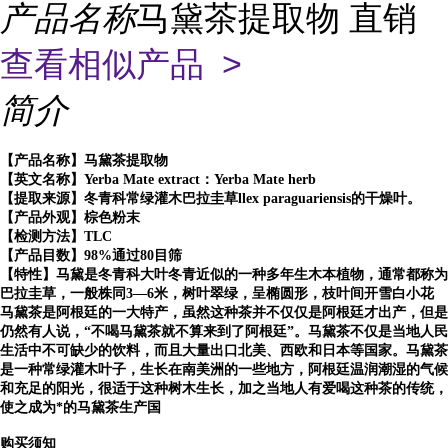
产品名称
马黛茶提取物 直销
查看相似产品 >
简介
【产品名称】马黛茶提取物
【英文名称】Yerba Mate extract：Yerba Mate herb
【提取来源】冬青科常绿灌木巴拉圭草llex paraguariensis的干燥叶。
【产品外观】棕色粉末
【检测方法】TLC
【产品目数】98%通过80目筛
【特性】马黛是冬青科大叶冬青近似的一种多年生木本植物，通常都称为
巴拉圭草，一般株同3—6米，树叶翠绿，呈椭圆形，枝叶间开雪白小花
马黛茶是阿根廷的一大特产，虽然这种茶并不仅仅是阿根廷才出产，但是
仍然有人说，“不喝马黛茶就不算来到了阿根廷”。马黛茶不仅是当地人民
生活中不可缺少的饮料，而且大量出口北美、西欧和日本等国家。马黛茶
是一种常绿灌木叶子，生长在南美洲的一些地方，阿根廷温润潮湿的气候
和充足的阳光，很适于这种树木生长，加之当地人有爱喝这种茶的传统，
使之成为*的马黛茶生产国
购买须知