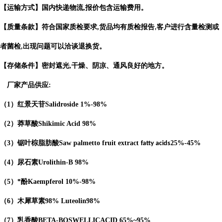
【运输方式】国内快递物流
,
报价包含运输费用。
【质量条款】符合国家质检要求
,
货品均有质检报告
客户进行含量检测或
,
者菌检
出现问题可以洽谈退换货。
,
【存储条件】密封遮光
,
干燥、阴凉、通风良好的地方。
厂家产品供应
:
（
1
）红景天苷
Salidroside
1%-98%
（
2
）莽草酸
Shikimic Acid
98%
（
3
）锯叶棕脂肪酸
Saw palmetto fruit extract
25%-45%
fatty acids
（
4
）
尿石素
Urolithin-B
98%
（
5
）*酚
Kaempferol
10%-98%
（
6
）木犀草素
98%
Luteolin
98%
（
7
）乳香酸
BETA-BOSWELLICACID
65%
~95%