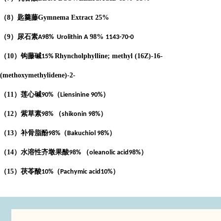
（
8
）匙羹藤
Gymnema Extract
25%
（
9
）尿石素
98%
A98%
Urolithin A
1143-70-0
（
10
）钩藤碱
Rhyncholphylline; methyl (16Z)-16-
15%
(methoxymethylidene)-2-
（
11
）莲心碱
（
）
90%
Liensinine 90%
（
12
）紫草素
（
）
98%
shikonin 98%
（
13
）补骨脂酚
（
）
98%
Bakuchiol 98%
（
14
）水溶性齐墩果酸
（
）
98%
oleanolic acid98%
（
15
）茯苓酸
（
）
10%
Pachymic acid10%