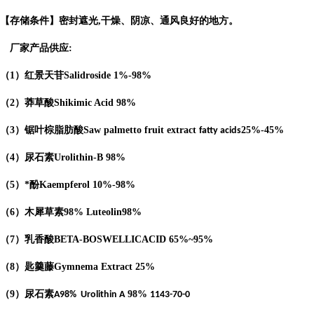
【存储条件】密封遮光
,
干燥、阴凉、通风良好的地方。
厂家产品供应
:
（
1
）红景天苷
Salidroside
1%-98%
（
2
）莽草酸
Shikimic Acid
98%
（
3
）锯叶棕脂肪酸
Saw palmetto fruit extract
25%-45%
fatty acids
（
4
）
尿石素
Urolithin-B
98%
（
5
）*酚
Kaempferol
10%-98%
（
6
）木犀草素
98%
Luteolin
98%
（
7
）乳香酸
BETA-BOSWELLICACID
65%
~95%
（
8
）匙羹藤
Gymnema Extract
25%
（
9
）尿石素
98%
A98%
Urolithin A
1143-70-0