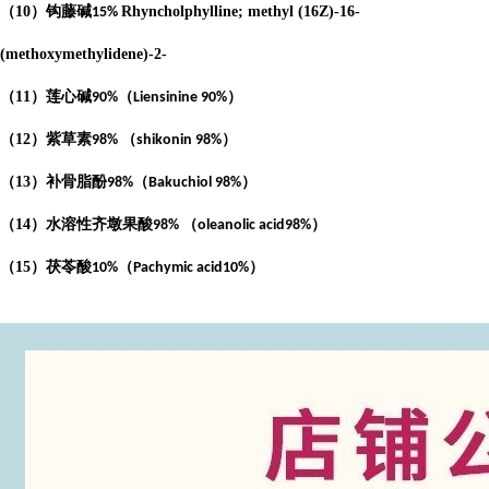
（
10
）钩藤碱
Rhyncholphylline; methyl (16Z)-16-
15%
(methoxymethylidene)-2-
（
11
）莲心碱
（
）
90%
Liensinine 90%
（
12
）紫草素
（
）
98%
shikonin 98%
（
13
）补骨脂酚
（
）
98%
Bakuchiol 98%
（
14
）水溶性齐墩果酸
（
）
98%
oleanolic acid98%
（
15
）茯苓酸
（
）
10%
Pachymic acid10%