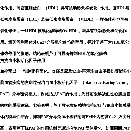
化作用。
高密度脂蛋白
（HDL）具有抗
动脉粥样硬化
作用。但HDL与
低密度脂蛋白（LDL）及
极低密度脂蛋白
（VLDL）一样在体外也可被
氧化修饰，一旦HDL被氧化修饰成Ox-HDL，则具有致动脉粥样硬化作
用。孟芳等利用体外Cu2+介导氧化修饰的手段，探讨了芦丁对HDL氧化
修饰作用的影响。结论表明芦丁可显著抑制HDL的氧化修饰。
拮抗血小板活化因子作用
血栓形成
、动脉粥样硬化、炎症反应及缺血-再灌注自由基损伤等诸多心
脑血管疾病的发病过程均与
血小板活化因子
（plateletactivatingfactor，
PAF）介导密切相关，因此拮抗PAF的作用，为目前缓解缺血性心脑血管
疾病的重要途径。实验表明，芦丁可浓度依赖地拮抗PAF与兔血小板膜受
体的特异性结合，抑制PAF介导兔血小板黏附与PMNs内游离Ca2+浓度升
高，表明芦丁抗PAF的作用机制是通过抑制PAF受体活化，进而阻断PAF