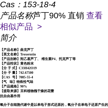
Cas：
153-18-4
产品名称
芦丁90% 直销
查看
相似产品 >
简介
【产品名称】曲克芦丁
【英文名称】Troxerutin
【产品别称】羟乙基芦丁、 维生素P4、托克芦丁等
【产品性状】黄色粉末
【分 子 式】C33H42O19
【分 子 量】742.67500
【CAS 号】7085-55-4
【气 味】特殊性气味
【产品规格】90%
【提取来源】豆科植物槐干燥的花蕾
抗自由基作用
氧分子在细胞代谢中是以单电子形式还原的，氧分子在单电子还原产生的