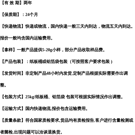
【有
效
期】两年
【保质期】：
24
个月
【快递物流】快递或物流，国内快递一般三天内到达，物流五天内到达。
报价一般均含国内运输费用。
【拿样】一般产品提供
5-20g
小样，部分产品收取样品费。
【产品包装】：纸板桶或铝箔袋包装（可按照客户要求包装
)
【发货时间】非定制产品
48
小时内发货
定制产品根据实际需要作出
调
,
整。
【包装方式】
25kg/
纸板桶、铝箔袋 包装可根据实际情况作出调整。
【运输方式】国内快递物流
,
报价包含运输费用。
【质量条款】符合国家质检要求
,
货品均有质检报告
客户进行含量检测或
,
者菌检
出现问题可以洽谈退换货。
,