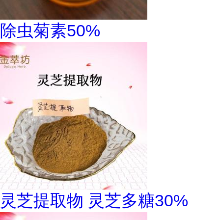
除虫菊素50%
灵芝提取物 灵芝多糖30%