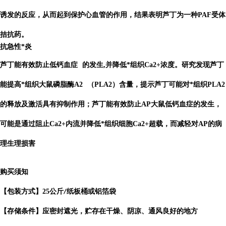
诱发的反应，从而起到保护心血管的作用，结果表明芦丁为一种PAF受体
拮抗药。
抗急性*炎
芦丁能有效防止
低钙血症
的发生,并降低*组织Ca2+浓度。研究发现芦丁
能提高*组织大鼠
磷脂酶A2
（PLA2）含量，提示芦丁可能对*组织PLA2
的释放及激活具有抑制作用；芦丁能有效防止AP大鼠低钙血症的发生，
可能是通过阻止Ca2+内流并降低*组织细胞Ca2+超载，而减轻对AP的病
理生理损害
购买须知
【包装方式】
25
公斤
纸板桶或铝箔袋
/
【存储条件】应密封遮光，贮存在干燥、阴凉、通风良好的地方