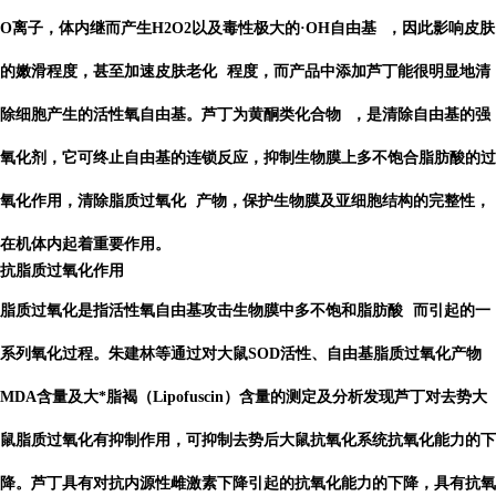
O离子，体内继而产生H2O2以及毒性极大的·
OH自由基
，因此影响皮肤
的嫩滑程度，甚至加速
皮肤老化
程度，而产品中添加芦丁能很明显地清
除细胞产生的活性氧自由基。芦丁为
黄酮类化合物
，是清除自由基的强
氧化剂，它可终止自由基的连锁反应，抑制生物膜上多不饱合脂肪酸的过
氧化作用，清除
脂质过氧化
产物，保护生物膜及亚细胞结构的完整性，
在机体内起着重要作用。
抗脂质过氧化作用
脂质过氧化是指活性氧自由基攻击生物膜中
多不饱和脂肪酸
而引起的一
系列氧化过程。朱建林等通过对大鼠SOD活性、自由基脂质过氧化产物
MDA含量及大*脂褐（Lipofuscin）含量的测定及分析发现芦丁对去势大
鼠脂质过氧化有抑制作用，可抑制去势后大鼠抗氧化系统抗氧化能力的下
降。芦丁具有对抗内源性雌激素下降引起的抗氧化能力的下降，具有抗氧