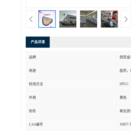
产品详请
品牌
西安金
用途
医药，
HPLC
检测方法
外观
黄色
别名
氧化苦
16837-
CAS编号