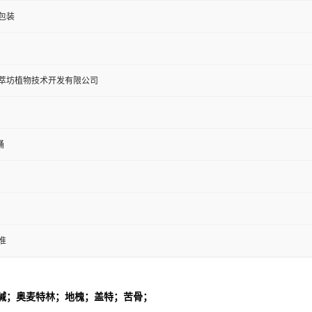
包装
萃坊植物技术开发有限公司
桶
准
碱；奥麦特林；地槐；盖特；苦骨；