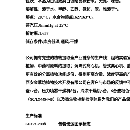
性状：本品为白色或类白色结晶状粉末，无臭、味苦。
溶解性：溶于水、甲醇、乙醇、氯仿、笨，难溶于*。
熔点：207°C，水合物熔点162?163°C。
蒸汽压:0mmHg at 25°C
折射率:1.637
储存条件:库房低温,通风,干燥
公司
拥有完整的植物提取全产业链条的生产线：组培实验
植物、中药材原料的提取；沉降式离心机、管式离心机、
更有效的分离植物功能成份，得到更高含量、浓度更高的
西安金萃坊植物技术开发有限公司
在客户与市场的反馈中
釜
台，压力喷雾干燥机
台，冷冻干燥机
台，
台液相色
12
6
5
6
（
）以及微生物控制检测体系为我们的产品保
GC/LC-MS-MS
生产标准
包装储运图示标志
GB191-2008