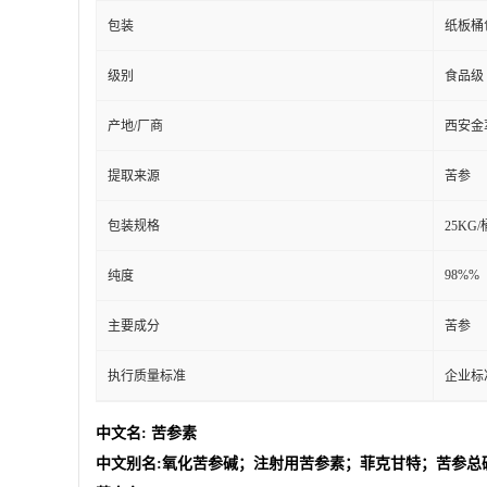
包装
纸板桶
级别
食品级
产地/厂商
西安金
提取来源
苦参
包装规格
25KG/
98%%
纯度
主要成分
苦参
执行质量标准
企业标
中文名: 苦参素
中文别名:氧化苦参碱；注射用苦参素；菲克甘特；苦参总