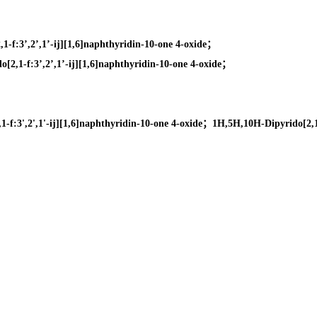
-f:3’,2’,1’-ij][1,6]naphthyridin-10-one 4-oxide；
2,1-f:3’,2’,1’-ij][1,6]naphthyridin-10-one 4-oxide；
:3',2',1'-ij][1,6]naphthyridin-10-one 4-oxide；1H,5H,10H-Dipyrido[2,1-f: