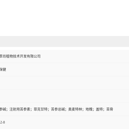
萃坊植物技术开发有限公司
保健
参碱；注射用苦参素；菲克甘特；苦参总碱；奥麦特林；地槐；盖特；苦骨
52-8