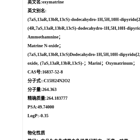
英文名:oxymatrine
英文别名:
(7aS,13aR,13bR,13cS)-dodecahydro-1H,5H,10H-dipyrido[2,1
(4R,7aS,13aR,13bR,13cS)-dodecahydro-1H,5H,10H-dipyrido[
Ammothamnine；
Matrine N-oxide；
(7aS,13aR,13bR,13cS)Dodecahydro-1H,5H,10H-dipyrido[2,1-f
oxide, (7aS,13aR,13bR,13cS)-；Marini；Oxymatrinum；
CAS号:16837-52-8
分子式::C15H24N2O2
分子量:264.363
精确质量:264.183777
PSA:49.74000
LogP:-0.35
物化性质