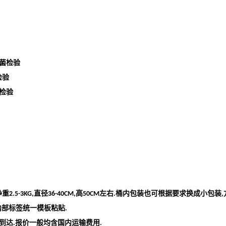
菌检验
检验
检验
净重
直径
高
左右
桶内包装也可根据要求换成小包装
2.5-3KG,
36-40CM,
50CM
.
,
内部标签统一模板粘贴
.
到达
报价一般均含国内运输费用
.
.