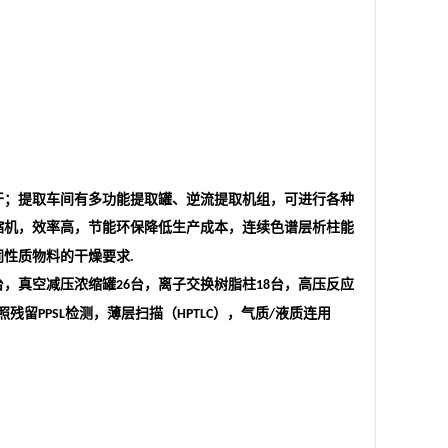
干；提取车间有多功能提取罐、逆流提取机组，可进行各种
缩机，效率高，节能环保降低生产成本，连续色谱层析柱能
同性质物料的干燥要求
.
台，真空减压浓缩罐
台，离子交换树脂柱
台，高压反应
26
18
照残留
检测，薄层扫描（
），气质
液质连用
PPSL
HPTLC
/