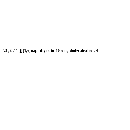
3',2',1'-ij][1,6]naphthyridin-10-one, dodecahydro-, 4-