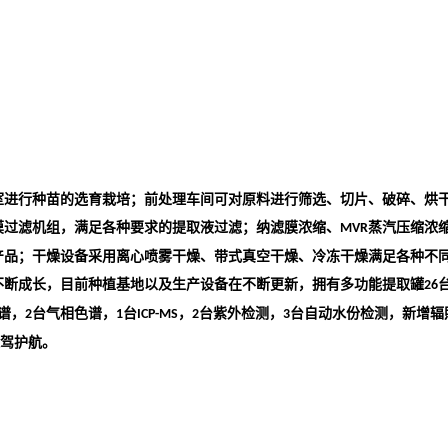
室进行种苗的选育栽培；前处理车间可对原料进行筛选、切片、破碎、烘
膜过滤机组，满足各种要求的提取液过滤；纳滤膜浓缩、
蒸汽压缩浓
MVR
产品；干燥设备采用离心喷雾干燥、带式真空干燥、冷冻干燥满足各种不
不断成长，目前种植基地以及生产设备在不断更新，拥有多功能提取罐
26
谱，
台气相色谱，
台
，
台紫外检测，
台自动水份检测，新增辐
2
1
ICP-MS
2
3
驾护航。