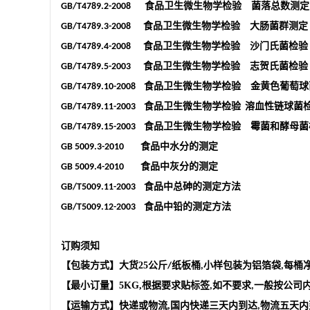
食品卫生微生物学检验 菌落总数测定
GB/T4789.2-2008
食品卫生微生物学检验 大肠菌群测定
GB/T4789.3-2008
食品卫生微生物学检验 沙门氏菌检验
GB/T4789.4-2008
食品卫生微生物学检验 志贺氏菌检验
GB/T4789.5-2003
食品卫生微生物学检验 金黄色葡萄球
GB/T4789.10-2008
食品卫生微生物学检验
溶血性链球菌
GB/T4789.11-2003
食品卫生微生物学检验 霉菌和酵母菌
GB/T4789.15-2003
食品中水分的测定
GB 5009.3-2010
食品中灰分的测定
GB 5009.4-2010
食品中总砷的测定方法
GB/T5009.11-2003
食品中铅的测定方法
GB/T5009.12-2003
订购须知
【包装方式】大货
25
公斤
纸板桶
小样包装为铝箔袋
每桶
/
,
,
【最小订量】
5KG,
根据要求贴标签
如不要求
一般按公司
,
,
【运输方式】快递或物流
,
国内快递三天内到达
物流五天内
,