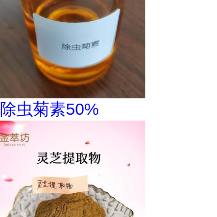
除虫菊素50%