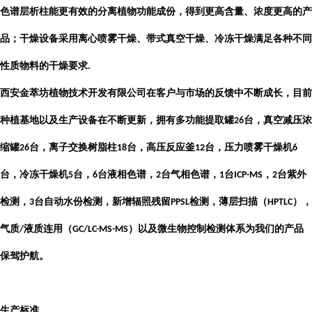
色谱层析柱能更有效的分离植物功能成份，得到更高含量、浓度更高的产
品；干燥设备采用离心喷雾干燥、带式真空干燥、冷冻干燥满足各种不同
性质物料的干燥要求
.
西安金萃坊植物技术开发有限公司
在客户与市场的反馈中不断成长，目前
种植基地以及生产设备在不断更新，拥有多功能提取罐
台，真空减压浓
26
缩罐
台，离子交换树脂柱
台，高压反应釜
台，压力喷雾干燥机
26
18
12
6
台，冷冻干燥机
台，
台液相色谱，
台气相色谱，
台
，
台紫外
5
6
2
1
ICP-MS
2
检测，
台自动水份检测，新增辐照残留
检测，薄层扫描（
），
3
PPSL
HPTLC
气质
液质连用（
）以及微生物控制检测体系为我们的产品
/
GC/LC-MS-MS
保驾护航。
生产标准