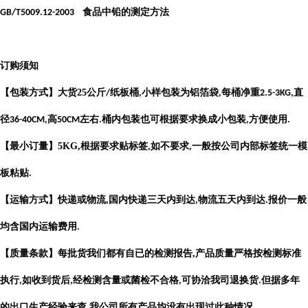
食品中铅的测定方法
GB/T5009.12-2003
订购须知
【包装方式】大货
25
公斤
纸板桶
小样包装为铝箔袋
每桶净重
直
/
,
,
2.5-3KG,
径
高
左右
桶内包装也可根据要求换成小包装
方便使用
36-40CM,
50CM
.
,
.
【最小订量】
5KG,
根据要求贴标签
如不要求
一般按公司内部标签统一模
,
,
板粘贴
.
【运输方式】快递或物流
,
国内快递三天内到达
物流五天内到达
报价一般
,
.
均含国内运输费用
.
【质量条款】每批货我们都有自已的检测报告
,
产品质量严格按检测标准
执行
如收到货后
经检测含量或菌检不合格
可协洽我司退换货
但据多年
,
,
,
.
的出口生产经验来查
我公司所有产品均没有出现过此种情况
,
.