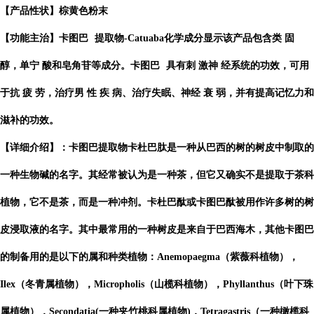
【产品性状】棕黄色粉末
【功能主治】
卡图巴
提取物-Catuaba化学成分显示该产品包含类 固
醇，单宁 酸和皂角苷等成分。
卡图巴
具有刺 激神 经系统的功效，可用
于抗 疲 劳，治疗男 性 疾 病、治疗失眠、神经 衰 弱，并有提高记忆
力和
滋补的功效。
【详细介绍】：卡图巴提取物卡杜巴肽是一种从巴西的树的树皮中制取的
一种生物碱的名字。其经常被认为是一种茶，但它又确实不是提取于茶科
植物，它不是茶，而是一种冲剂。卡杜巴酞或卡图巴酞被用作许多树的树
皮浸取液的名字。其中最常用的一种树皮是来自于巴西海木，其他卡图巴
的制备用的是以下的属和种类植物：Anemopaegma（紫薇科植物），
Ilex（冬青属植物），Micropholis（山榄科植物），Phyllanthus（叶下珠
属植物），Secondatia(一种夹竹桃科属植物)，Tetragastris（一种橄榄科