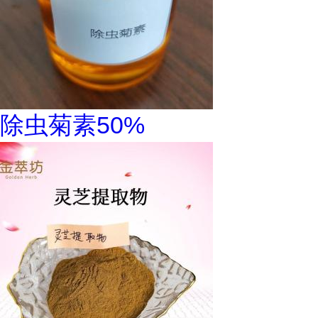
除虫菊素50%