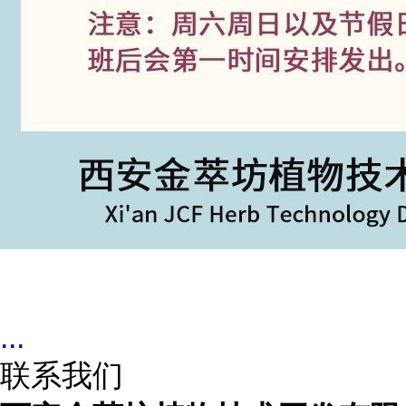
...
联系我们