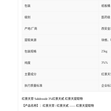
包装
纸板桶
级别
医药级
产地/厂商
西安金
提取来源
块根、
25kg
包装规格
3%%
纯度
主要成分
红景天
执行质量标准
企业标
红景天苷 Salidroside 3%红景天甙 红景天提取物
【产品名称】：红景天苷 / 红景天甙 —— 红景天提取物