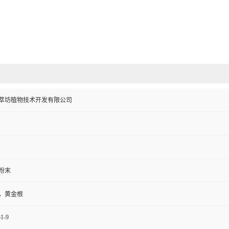
萃坊植物技术开发有限公司
粉末
，黄金根
51-9