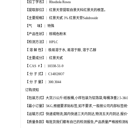
【拉丁学名】：Rhodiola Rosea
【提取部位】：红景天苷提取自景天科红景天的根茎。
【主要规格】：红景天甙 3% 红景天苷Salidroside
【气 味】：特殊
【产品性状】：棕褐色粉末
【检测方法】：HPLC
【 溶 解 性】：极易溶于水, 易溶于醇, 溶于乙醇
【主要成分】：红景天甙
【 CAS # 】：10338-51-9
【 分 子 式】：C14H20O7
【 分 子 量】：300.3044
订购须知
【包装方式】大货25公斤/纸板桶,小样包装为铝箔袋,每桶净重2.5-3KG
【最小订量】5KG,根据要求贴标签,如不要求,一般按公司内部标签统
【运输方式】快递或物流,国内快递三天内到达,物流五天内到达.报价
【质量条款】每批货我们都有自已的检测报告,产品质量严格按检测标