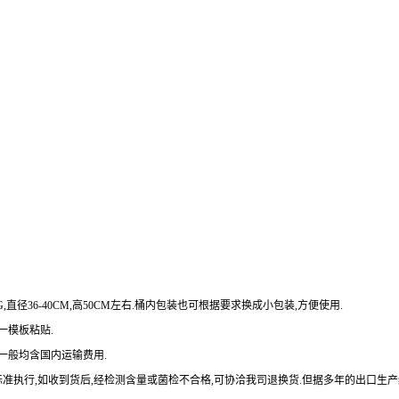
,直径36-40CM,高50CM左右.桶内包装也可根据要求换成小包装,方便使用.
一模板粘贴.
一般均含国内运输费用.
准执行,如收到货后,经检测含量或菌检不合格,可协洽我司退换货.但据多年的出口生产