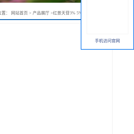
位置：
网站首页
>
产品展厅
>
红景天苷3% 5% CAS 10338-51-9
手机访问官网