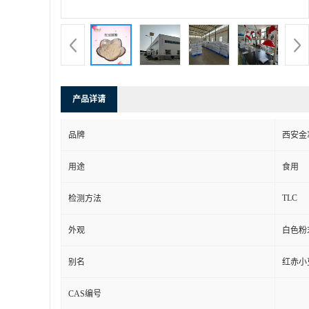
产品详请
品牌
西安金
用途
食用
TLC
检测方法
外观
白色粉
别名
红赤小
CAS编号