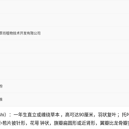
萃坊植物技术开发有限公司
粉
准
t Ohashi）：一年生直立或缠绕
草本
，高可达90厘米，羽状
复叶
；托
小苞片披针形，
花萼
钟状，旗瓣扁圆形或近肾形，翼瓣比龙骨瓣