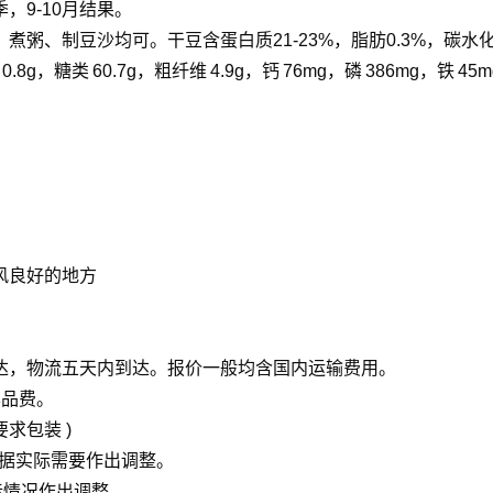
9-10月结果。
粥、制豆沙均可。干豆含蛋白质21-23%，脂肪0.3%，碳水化
0.8g，
糖类
60.7g，
粗纤维
4.9g，
钙
76mg，
磷
386mg，
铁
45
风良好的地方
达，物流五天内到达。报价一般均含国内运输费用。
样品费。
求包装 )
根据实际需要作出调整。
际情况作出调整。