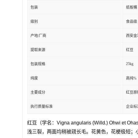
包装
纸板桶
级别
食品级
产地/厂商
西安金
提取来源
红豆
25kg
包装规格
纯度
高纯%
主要成分
红豆原
执行质量标准
企业标
红豆（学名：Vigna angularis (Willd.) Ohwi e
浅三裂，两面均稍被疏长毛。花黄色，花梗极短；