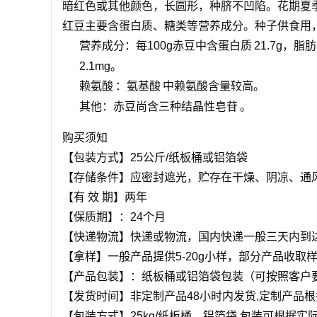
暗红色或其他颜色，长圆形，种脐不凹陷。花期夏季，
红豆主要含蛋白质、糖类等营养成分。种子供食用，煮
营养成分：每100g赤豆中含
蛋白质
21.7g，
脂肪
2.1mg。
赖氨酸
：
氨基酸
中赖氨酸含量较高。
其他：赤豆尚含三种结晶性
皂苷
。
购买须知
【包装方式】25公斤/纸板桶或铝箔袋
【存储条件】应密封遮光，贮存在干燥、阴凉、通
【有 效 期】两年
【保质期】：24个月
【快递物流】快递或物流，国内快递一般三天内到
【拿样】一般产品提供5-20g小样，部分产品收取
【产品包装】：纸板桶或铝箔袋包装（可按照客户要
【发货时间】非定制产品48小时内发货,定制产品
【包装方式】25kg/纸板桶、铝箔袋 包装可根据实