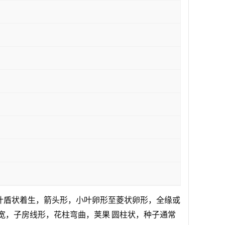
叶盾状着生，箭头形，小叶卵形至菱状卵形，全缘或
宽，子房线形，花柱弯曲，
荚果
圆柱状，种子通常