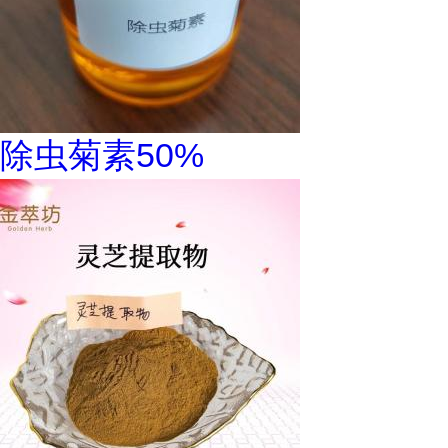
除虫菊素50%