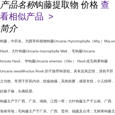
产品名称
钩藤提取物 价格
查
看相似产品 >
简介
钩藤，中药名。为茜草科植物钩藤Uncaria rhynchophylla（Miq.）Miq.ex
Havil、大叶钩藤Uncaria macrophylla Wall.、毛钩藤Uncaria
hirsuta Havil.、华钩藤Uncaria sinensis（Oliv.） Havil.或无柄果钩藤
Uncaria sessilifructus Roxb.的干燥带钩茎枝。具有息风定惊，清热平肝
之功效。常用于肝风内动，惊痫抽搐，高热惊厥，感冒夹惊，小儿惊啼，
妊娠子痫，头痛眩晕。
钩藤主产于广西、广东、湖南、江西一带；大叶钩藤主产于云南、广西、
海南等地；毛钩藤主产于广东、广西、贵州、福建及台湾；无柄果钩藤主