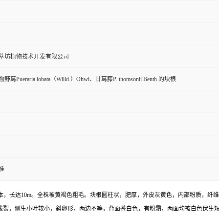
萃坊植物技术开发有限公司
葛Pueraria lobata（Willd.）Ohwi、甘葛藤P. thomsonii Benth.的块根
准
本，长达10m。全株被黄褐色粗毛。块根圆柱状，肥厚，外皮灰黄色，内部粉质，纤
部圆形，有时浅裂，侧生小叶较小，斜卵形，两边不等，背面苍白色，有粉霜，两面均被白色