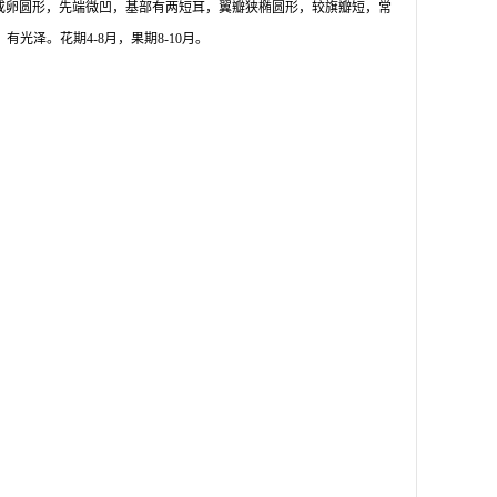
圆形或卵圆形，先端微凹，基部有两短耳，翼瓣狭椭圆形，较旗瓣短，常
光泽。花期4-8月，果期8-10月。