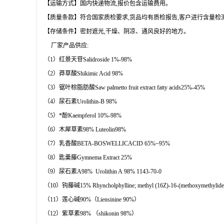
【运输方式】国内快递物流,报价包含运输费用。
【质量条款】符合国家质检要求,货品均有质检报告,客户进行含量检
【存储条件】密封遮光,干燥、阴凉、通风良好的地方。
厂家产品供应:
（1）红景天苷Salidroside 1%-98%
（2）莽草酸Shikimic Acid 98%
（3）锯叶棕脂肪酸Saw palmetto fruit extract fatty acids25%-45%
（4）尿石素Urolithin-B 98%
（5）*酚Kaempferol 10%-98%
（6）木犀草素98% Luteolin98%
（7）乳香酸BETA-BOSWELLICACID 65%~95%
（8）匙羹藤Gymnema Extract 25%
（9）尿石素A98% Urolithin A 98% 1143-70-0
（10）钩藤碱15% Rhyncholphylline; methyl (16Z)-16-(methoxymethylide
（11）莲心碱90%（Liensinine 90%）
（12）紫草素98% （shikonin 98%）