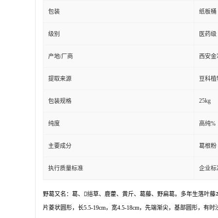
包装
纸板桶
级别
医药级
产地/厂商
西安金
提取来源
豆科植物野
25kg
包装规格
纯度
高纯%
主要成分
葛根粉
执行质量标准
企业标
野葛又名：葛、绤草、鹿藿、黄斤、葛藤、野扁葛。多年生落叶藤
片菱状圆形，长5.5-19cm，宽4.5-18cm，先端渐尖，基