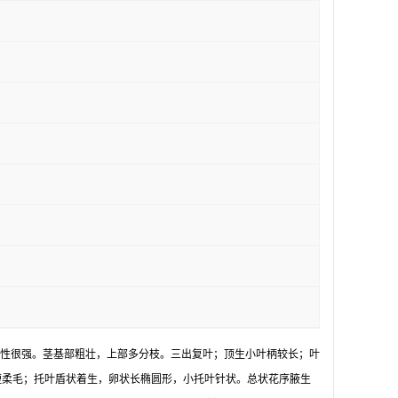
维性很强。茎基部粗壮，上部多分枝。三出复叶；顶生小叶柄较长；叶
伏生短柔毛；托叶盾状着生，卵状长椭圆形，小托叶针状。总状花序腋生