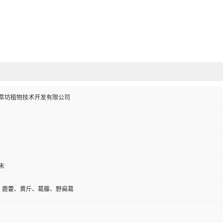
萃坊植物技术开发有限公司
末
、鹿藿、黄斤、葛藤、野扁葛