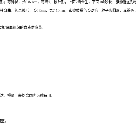
；萼钟状，长0.8-1cm，萼齿5，披针形，上面2齿合生，下面1齿较长；旗瓣近
曲。荚果线形，长6-9cm，宽7-10mm，密被黄褐色长硬毛。种子卵圆形，赤褐色，有
增加缺血组织的血液供应量。
到达。报价一般均含国内运输费用。
调整。