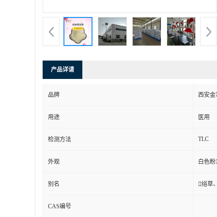
产品详请
品牌
西安金
用途
医用
TLC
检测方法
外观
白色粉
别名
绤草
CAS编号