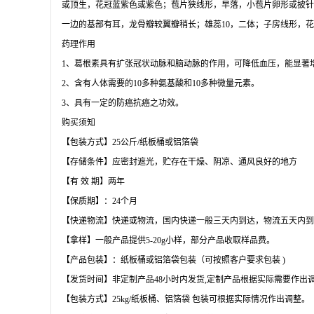
或顶生，花冠蓝紫色或紫色；苞片狭线形，早落，小苞片卵形或披针形
一边的基部有耳，龙骨瓣较翼瓣稍长；雄蕊10，二体；子房线形，花柱弯
药理作用
1、葛根素具有扩张冠状动脉和脑动脉的作用，可降低血压，能显著
2、含有人体需要的10多种氨基酸和10多种微量元素。
3、具有一定的防癌抗癌之功效。
购买须知
【包装方式】25公斤/纸板桶或铝箔袋
【存储条件】应密封遮光，贮存在干燥、阴凉、通风良好的地方
【有 效 期】两年
【保质期】：24个月
【快递物流】快递或物流，国内快递一般三天内到达，物流五天内
【拿样】一般产品提供5-20g小样，部分产品收取样品费。
【产品包装】：纸板桶或铝箔袋包装（可按照客户要求包装 )
【发货时间】非定制产品48小时内发货,定制产品根据实际需要作出
【包装方式】25kg/纸板桶、铝箔袋 包装可根据实际情况作出调整。