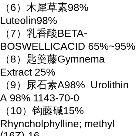
（6）木犀草素98%
Luteolin98%
（7）乳香酸BETA-
BOSWELLICACID 65%~95%
（8）匙羹藤Gymnema
Extract 25%
（9）尿石素A98% Urolithin
A 98% 1143-70-0
（10）钩藤碱15%
Rhyncholphylline; methyl
(16Z)-16-