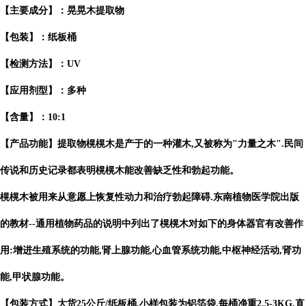
【主要成分】：晃晃木提取物
【包装】：纸板桶
【检测方法】：UV
【应用剂型】：多种
【含量】：10:1
【产品功能】提取物榥榥木是产于的一种灌木,又被称为"力量之木".民间
传说和历史记录都表明榥榥木能改善缺乏性和勃起功能。
榥榥木被用来从意愿上恢复性动力和治疗勃起障碍.东南植物医学院出版
的教材--通用植物药品的说明中列出了榥榥木对如下的身体器官有改善作
用:增进生殖系统的功能,肾上腺功能,心血管系统功能,中枢神经活动,肾功
能,甲状腺功能。
【包装方式】大货25公斤/纸板桶,小样包装为铝箔袋,每桶净重2.5-3KG,直