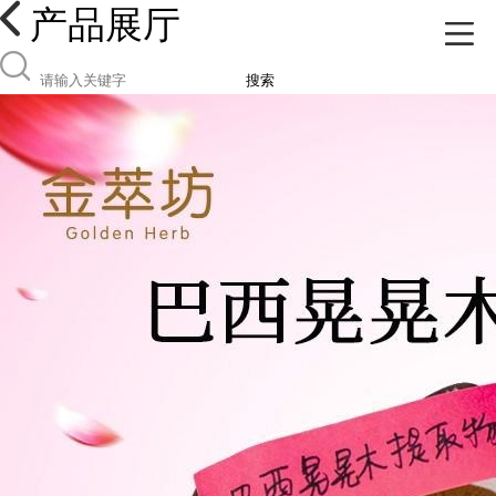
产品展厅
搜索