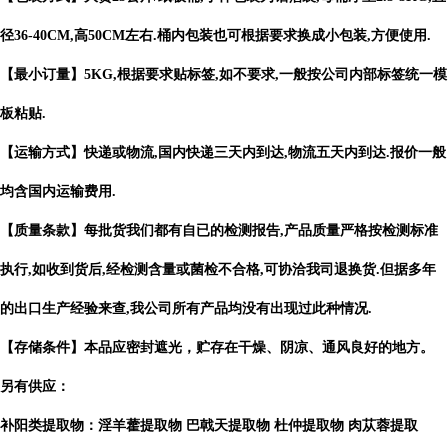
径36-40CM,高50CM左右.桶内包装也可根据要求换成小包装,方便使用.
【最小订量】5KG,根据要求贴标签,如不要求,一般按公司内部标签统一模
板粘贴.
【运输方式】快递或物流,国内快递三天内到达,物流五天内到达.报价一般
均含国内运输费用.
【质量条款】每批货我们都有自已的检测报告,产品质量严格按检测标准
执行,如收到货后,经检测含量或菌检不合格,可协洽我司退换货.但据多年
的出口生产经验来查,我公司所有产品均没有出现过此种情况.
【存储条件】本品应密封遮光，贮存在干燥、阴凉、通风良好的地方。
另有供应：
补阳类提取物：淫羊藿提取物 巴戟天提取物 杜仲提取物 肉苁蓉提取