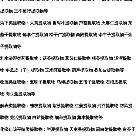
提取物 王不留行提取物等
泻下类提取物：大黄提取物 番泻叶提取物 芦荟提取物 火麻仁提取物 莱
菔子提取物 郁李仁提取物 松子仁提取物 商陆提取物 牵牛子提取物千金
子提取物等
利水渗湿类药提取物：茯苓提取物 薏苡仁提取物 猪苓提取物 泽泻提取
物 冬瓜皮（子）提取物 玉米须提取物 葫芦提取物 香加皮提取物等
收涩类提取物：五味子提取物 乌梅提取物 五倍子提取物 石榴皮提取
物 肉豆蔻提取物等
解表类提取物：桂枝提取物 紫苏提取物 生姜提取物 荆芥提取物 防风提
取物 羌活提取物 白芷提取物 细辛提取物 藁本提取物等
化痰止咳平喘类提取物：半夏提取物 天南星提取物 禹白附提取物 白芥子