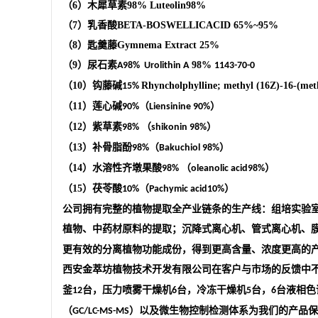
（
6
）木犀草素
98%
Luteolin
98%
（
7
）乳香酸
BETA-BOSWELLICACID
65%
~95%
（
8
）匙羹藤
Gymnema Extract
25%
（
9
）尿石素
98%
A98%
Urolithin A
1143-70-0
（
10
）钩藤碱
Rhyncholphylline; methyl (16Z)-16-(met
15%
（
11
）莲心碱
（
）
90%
Liensinine 90%
（
12
）紫草素
（
）
98%
shikonin 98%
（
13
）补骨脂酚
（
）
98%
Bakuchiol 98%
（
14
）水溶性齐墩果酸
（
）
98%
oleanolic acid98%
（
15
）茯苓酸
（
）
10%
Pachymic acid10%
公司
拥有完整的植物提取全产业链条的生产线：组培实验
植物、中药材原料的提取；沉降式离心机、管式离心机、
更有效的分离植物功能成份，得到更高含量、浓度更高的
西安金萃坊植物技术开发有限公司
在客户与市场的反馈中
釜
台，压力喷雾干燥机
台，冷冻干燥机
台，
台液相色
12
6
5
6
（
）以及微生物控制检测体系为我们的产品保
GC/LC-MS-MS