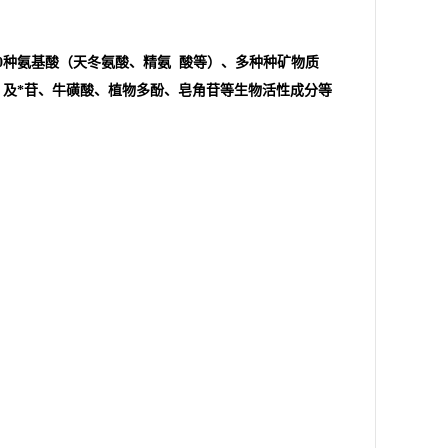
0种氨基酸（天冬氨酸、精氨 酸等）、多种种矿物质
碱以 及*苷、牛磺酸、植物多酚、皂角苷等生物活性成分等