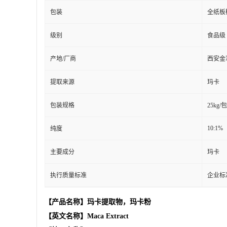
包装
全纸板
级别
食品级
产地/厂商
西安金
提取来源
玛卡
包装规格
25kg/
10:1%
纯度
主要成分
玛卡
执行质量标准
企业标
【产品名称】玛卡提取物，玛卡粉
【英文名称】Maca Extract