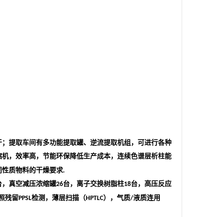
干；提取车间有多功能提取罐、逆流提取机组，可进行各种
缩机，效率高，节能环保降低生产成本，连续色谱层析柱能
同性质物料的干燥要求
.
台，真空减压浓缩罐
台，离子交换树脂柱
台，高压反应
26
18
照残留
检测，薄层扫描（
），气质
液质连用
PPSL
HPTLC
/