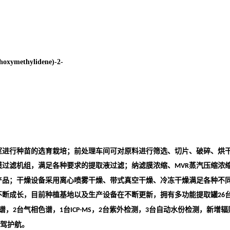
hoxymethylidene)-2-
室进行种苗的选育栽培；前处理车间可对原料进行筛选、切片、破碎、烘
膜过滤机组，满足各种要求的提取液过滤；纳滤膜浓缩、
蒸汽压缩浓
MVR
产品；干燥设备采用离心喷雾干燥、带式真空干燥、冷冻干燥满足各种不
不断成长，目前种植基地以及生产设备在不断更新，拥有多功能提取罐
26
谱，
台气相色谱，
台
，
台紫外检测，
台自动水份检测，新增辐
2
1
ICP-MS
2
3
驾护航。