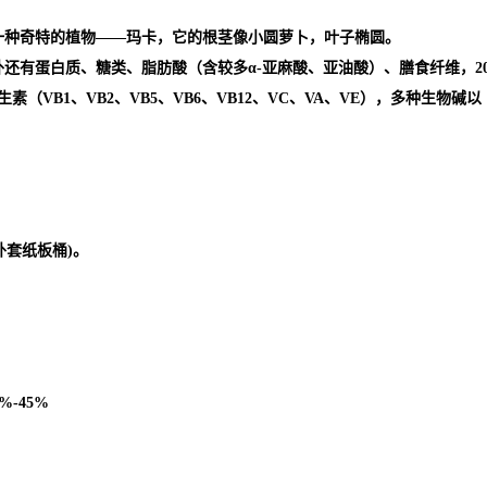
一种奇特的植物——玛卡，它的根茎像小圆萝卜，叶子椭圆。
还有蛋白质、糖类、脂肪酸（含较多α-亚麻酸、亚油酸）、膳食纤维，2
（VB1、VB2、VB5、VB6、VB12、VC、VA、VE），多种生物
，外套纸板桶)。
5%-45%