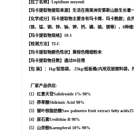
【拉丁名称】Lepidium meyenii
【玛卡提取物提取来源】生活在南美洲安第斯山脉生长着
【化学成分】玛卡提取物主要含有玛卡烯、玛卡酰胺；此外
（铁、锰、铜、锌、钠、钾、钙、磷、硫、镁等）、8种维生素
【玛卡提取物规格】10:1
【检测方法】TLC
【玛卡提取物颜色性状】黄棕色精细粉末
【玛卡提取物目数】通过80目筛
【包 装】：1kg/铝箔袋， 25kg/纸板桶(内用双层塑料袋
厂家产品供应
:
（
1
）红景天苷
Salidroside
1%-98%
（
2
）莽草酸
Shikimic Acid
98%
（
3
）锯叶棕脂肪酸
Saw palmetto fruit extract
2
fatty acids
（
4
）
尿石素
Urolithin-B
98%
（
5
）山奈酚
Kaempferol
10%-98%