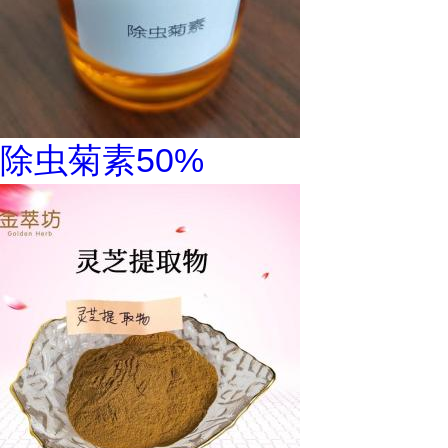
除虫菊素50%