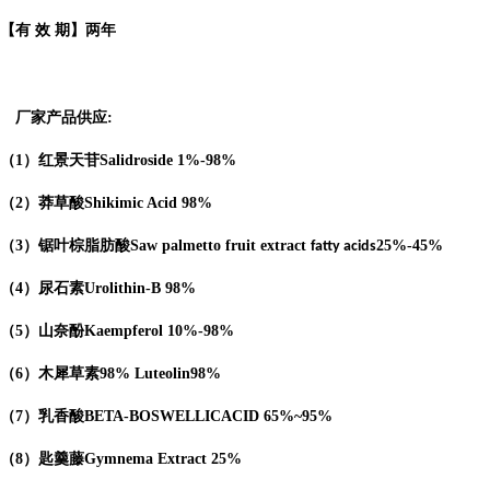
【有 效 期】两年
厂家产品供应
:
（
1
）红景天苷
Salidroside
1%-98%
（
2
）莽草酸
Shikimic Acid
98%
（
3
）锯叶棕脂肪酸
Saw palmetto fruit extract
25%-45%
fatty acids
（
4
）
尿石素
Urolithin-B
98%
（
5
）山奈酚
Kaempferol
10%-98%
（
6
）木犀草素
98%
Luteolin
98%
（
7
）乳香酸
BETA-BOSWELLICACID
65%
~95%
（
8
）匙羹藤
Gymnema Extract
25%