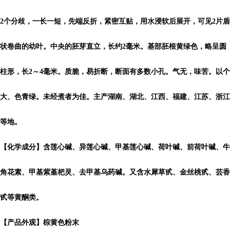
2个分歧，一长一短，先端反折，紧密互贴，用水浸软后展开，可见2片盾
状卷曲的幼叶。中央的胚芽直立，长约2毫米。基部胚根黄绿色，略呈圆
柱形，长2～4毫米。质脆，易折断，断面有多数小孔。气无，味苦。以个
大、色青绿。未经煮者为佳。主产湖南、湖北、江西、福建、江苏、浙江
等地。
【化学成分】含莲心碱、异莲心碱、甲基莲心碱、荷叶碱、前荷叶碱、牛
角花素、甲基紫堇杷灵、去甲基乌药碱。又含水犀草甙、金丝桃甙、芸香
甙等黄酮类。
【产品外观】棕黄色粉末