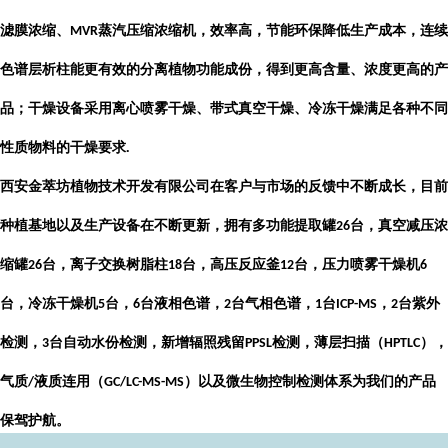
滤膜浓缩、
蒸汽压缩浓缩机，效率高，节能环保降低生产成本，连续
MVR
色谱层析柱能更有效的分离植物功能成份，得到更高含量、浓度更高的产
品；干燥设备采用离心喷雾干燥、带式真空干燥、冷冻干燥满足各种不同
性质物料的干燥要求
.
西安金萃坊植物技术开发有限公司
在客户与市场的反馈中不断成长，目前
种植基地以及生产设备在不断更新，拥有多功能提取罐
台，真空减压浓
26
缩罐
台，离子交换树脂柱
台，高压反应釜
台，压力喷雾干燥机
26
18
12
6
台，冷冻干燥机
台，
台液相色谱，
台气相色谱，
台
，
台紫外
5
6
2
1
ICP-MS
2
检测，
台自动水份检测，新增辐照残留
检测，薄层扫描（
），
3
PPSL
HPTLC
气质
液质连用（
）以及微生物控制检测体系为我们的产品
/
GC/LC-MS-MS
保驾护航。