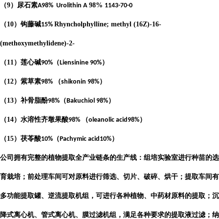
（
9
）尿石素
98%
A98%
Urolithin A
1143-70-0
（
10
）钩藤碱
Rhyncholphylline; methyl (16Z)-16-
15%
(methoxymethylidene)-2-
（
11
）莲心碱
（
）
90%
Liensinine 90%
（
12
）紫草素
（
）
98%
shikonin 98%
（
13
）补骨脂酚
（
）
98%
Bakuchiol 98%
（
14
）水溶性齐墩果酸
（
）
98%
oleanolic acid98%
（
15
）茯苓酸
（
）
10%
Pachymic acid10%
公司
拥有完整的植物提取全产业链条的生产线：组培实验室进行种苗的选
育栽培；前处理车间可对原料进行筛选、切片、破碎、烘干；提取车间有
多功能提取罐、逆流提取机组，可进行各种植物、中药材原料的提取；沉
降式离心机、管式离心机、膜过滤机组，满足各种要求的提取液过滤；纳