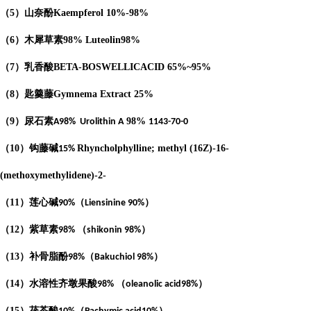
（
5
）山奈酚
Kaempferol
10%-98%
（
6
）木犀草素
98%
Luteolin
98%
（
7
）乳香酸
BETA-BOSWELLICACID
65%
~95%
（
8
）匙羹藤
Gymnema Extract
25%
（
9
）尿石素
98%
A98%
Urolithin A
1143-70-0
（
10
）钩藤碱
Rhyncholphylline; methyl (16Z)-16-
15%
(methoxymethylidene)-2-
（
11
）莲心碱
（
）
90%
Liensinine 90%
（
12
）紫草素
（
）
98%
shikonin 98%
（
13
）补骨脂酚
（
）
98%
Bakuchiol 98%
（
14
）水溶性齐墩果酸
（
）
98%
oleanolic acid98%
（
15
）茯苓酸
（
）