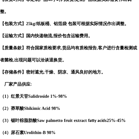
整。
【包装方式】
25kg/
纸板桶、铝箔袋 包装可根据实际情况作出调整。
【运输方式】国内快递物流
,
报价包含运输费用。
【质量条款】符合国家质检要求
,
货品均有质检报告
客户进行含量检测或
,
者菌检
出现问题可以洽谈退换货。
,
【存储条件】密封遮光
,
干燥、阴凉、通风良好的地方。
厂家产品供应
:
（
1
）红景天苷
Salidroside
1%-98%
（
2
）莽草酸
Shikimic Acid
98%
（
3
）锯叶棕脂肪酸
Saw palmetto fruit extract
25%-45%
fatty acids
（
4
）
尿石素
Urolithin-B
98%