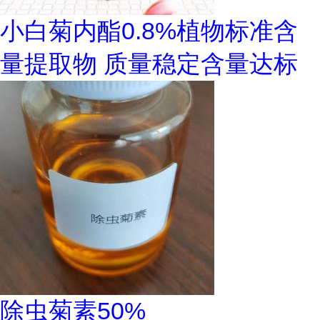
小白菊内酯0.8%植物标准含
量提取物 质量稳定含量达标
除虫菊素50%