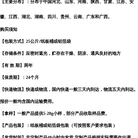
【主要分布】：分布于中国河北、山东、河南、陕西、甘肃、江苏、安
徽、江西、湖北、湖南、四川、贵州、云南、广东和广西。
购买须知
【包装方式】
25
公斤
纸板桶或铝箔袋
/
【存储条件】应密封遮光，贮存在干燥、阴凉、通风良好的地方
【有
效
期】两年
【保质期】：
24
个月
【快递物流】快递或物流，国内快递一般三天内到达，物流五天内到达。
报价一般均含国内运输费用。
【拿样】一般产品提供
5-20g
小样，部分产品收取样品费。
【产品包装】：纸板桶或铝箔袋包装（可按照客户要求包装
)
【发货时间】非定制产品
48
小时内发货
定制产品根据实际需要作出
调
,