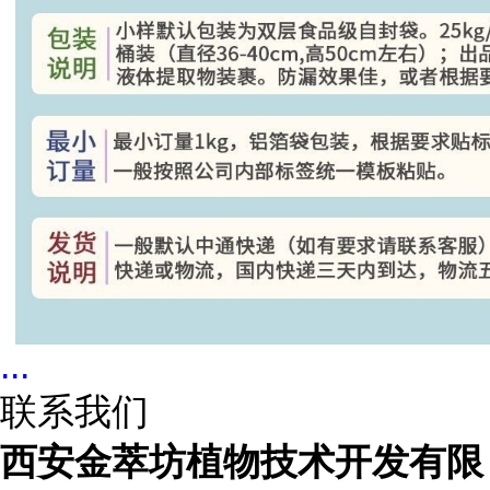
...
联系我们
西安金萃坊植物技术开发有限