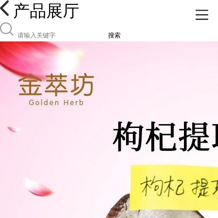
产品展厅
搜索