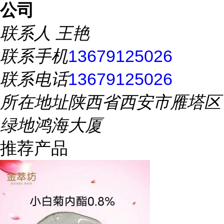
公司
联系人
王艳
联系手机
13679125026
联系电话
13679125026
所在地址
陕西省西安市雁塔区
绿地鸿海大厦
推荐产品