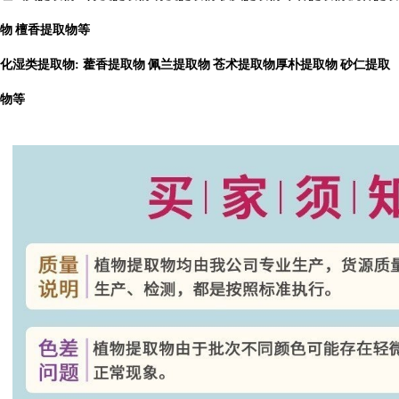
物
檀香提取物等
化湿类提取物
:
藿香提取物
佩兰提取物
苍术提取物厚朴提取物
砂仁提取
物等