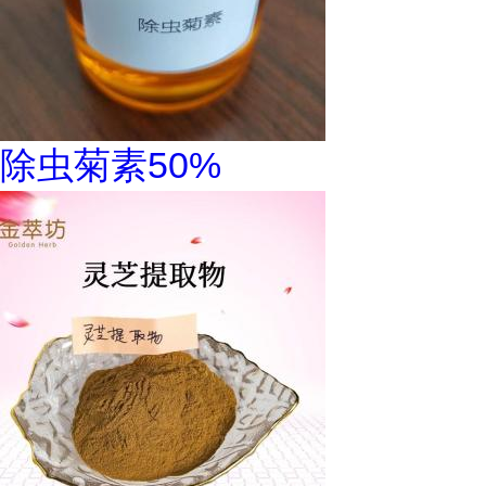
除虫菊素50%