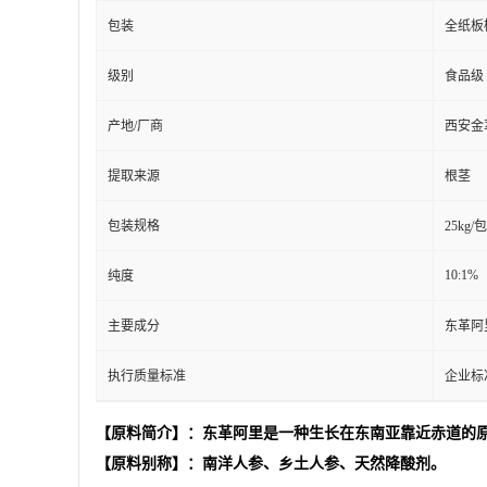
包装
全纸板
级别
食品级
产地/厂商
西安金
提取来源
根茎
包装规格
25kg/
10:1%
纯度
主要成分
东革阿
执行质量标准
企业标
【原料简介】：东革阿里是一种生长在东南亚靠近赤道的
【原料别称】：南洋人参、乡土人参、天然降酸剂。