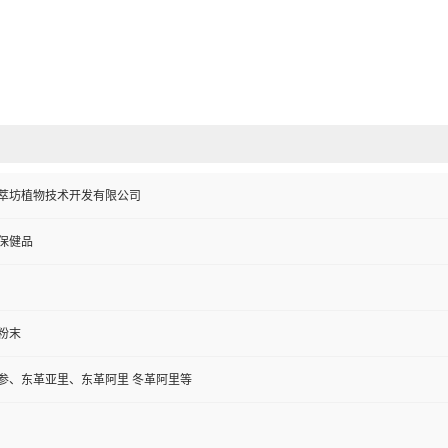
萃坊植物技术开发有限公司
保健品
粉末
参、东革亚里、东革阿里 冬革阿里等