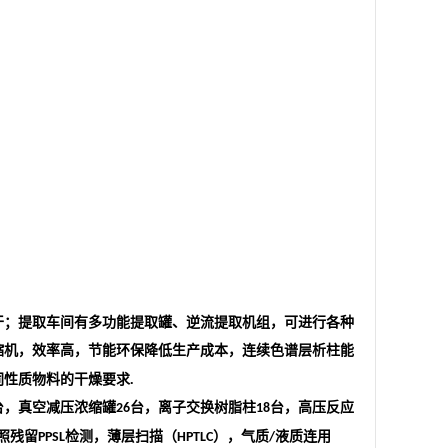
干；提取车间有多功能提取罐、逆流提取机组，可进行各种
缩机，效率高，节能环保降低生产成本，连续色谱层析柱能
同性质物料的干燥要求
.
台，真空减压浓缩罐
台，离子交换树脂柱
台，高压反应
26
18
照残留
检测，薄层扫描（
），气质
液质连用
PPSL
HPTLC
/