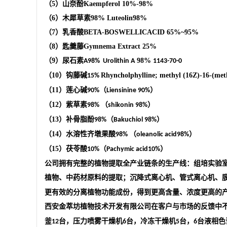
（
5
）山奈酚
Kaempferol
10%-98%
（
6
）木犀草素
98%
Luteolin
98%
（
7
）乳香酸
BETA-BOSWELLICACID
65%
~95%
（
8
）匙羹藤
Gymnema Extract
25%
（
9
）尿石素
98%
A98%
Urolithin A
1143-70-0
（
10
）钩藤碱
Rhyncholphylline; methyl (16Z)-16-(met
15%
（
11
）莲心碱
（
）
90%
Liensinine 90%
（
12
）紫草素
（
）
98%
shikonin 98%
（
13
）补骨脂酚
（
）
98%
Bakuchiol 98%
（
14
）水溶性齐墩果酸
（
）
98%
oleanolic acid98%
（
15
）茯苓酸
（
）
10%
Pachymic acid10%
公司
拥有完整的植物提取全产业链条的生产线：组培实验
植物、中药材原料的提取；沉降式离心机、管式离心机、
更有效的分离植物功能成份，得到更高含量、浓度更高的
西安金萃坊植物技术开发有限公司
在客户与市场的反馈中
釜
台，压力喷雾干燥机
台，冷冻干燥机
台，
台液相色
12
6
5
6