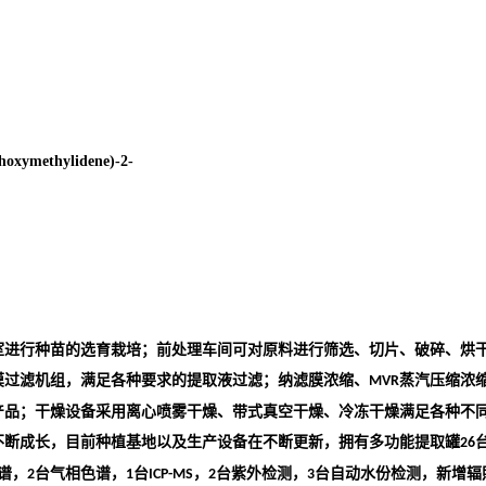
hoxymethylidene)-2-
室进行种苗的选育栽培；前处理车间可对原料进行筛选、切片、破碎、烘
膜过滤机组，满足各种要求的提取液过滤；纳滤膜浓缩、
蒸汽压缩浓
MVR
产品；干燥设备采用离心喷雾干燥、带式真空干燥、冷冻干燥满足各种不
不断成长，目前种植基地以及生产设备在不断更新，拥有多功能提取罐
26
谱，
台气相色谱，
台
，
台紫外检测，
台自动水份检测，新增辐
2
1
ICP-MS
2
3