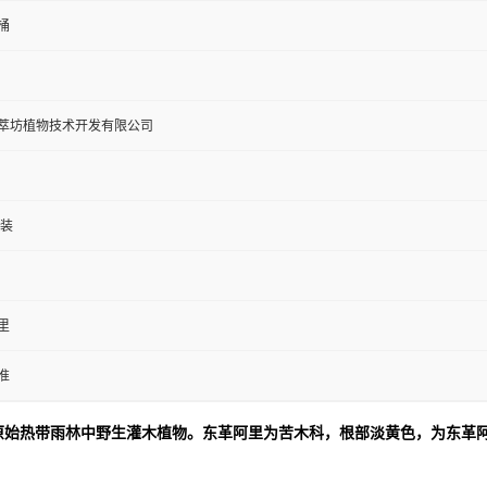
桶
萃坊植物技术开发有限公司
包装
里
准
原始热带雨林中野生灌木植物。东革阿里为苦木科，根部淡黄色，为东革