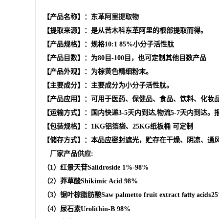
【产品名称】：东革阿里提取物
【提取来源】：是从苦木科东革阿里的根部提取而得。
【产品规格】：规格10:1 85%小分子活性肽
【产品目数】：为80目-100目，也可定制其他目数产品
【产品外观】：为棕黄色精细粉末。
【主要成分】：主要成分为小分子活性肽。
【产品应用】：可用于医药、保健品、食品、饮料、化妆
【运输方式】：国内快递3-5天内到达,物流5-7天内到达
【包装规格】：1KG铝箔袋、25KG纸板桶 可定制
【储存方式】：本品应密封遮光，贮存在干燥、阴凉、通
厂家产品供应
:
（
1
）红景天苷
Salidroside
1%-98%
（
2
）莽草酸
Shikimic Acid
98%
（
3
）锯叶棕脂肪酸
Saw palmetto fruit extract
2
fatty acids
（
4
）
尿石素
Urolithin-B
98%