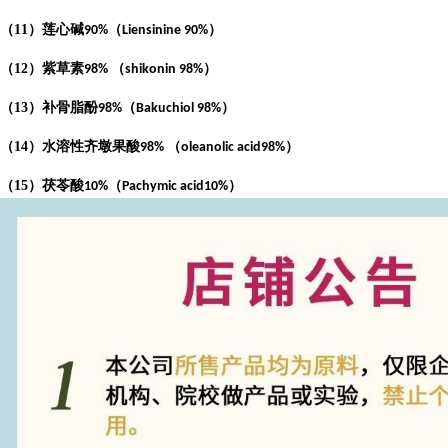
（
11
）莲心碱
（
）
90%
Liensinine 90%
（
12
）紫草素
（
）
98%
shikonin 98%
（
13
）补骨脂酚
（
）
98%
Bakuchiol 98%
（
14
）水溶性齐墩果酸
（
）
98%
oleanolic acid98%
（
15
）茯苓酸
（
）
10%
Pachymic acid10%