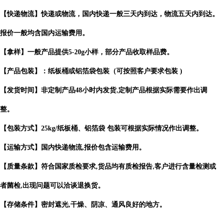
【快递物流】快递或物流，国内快递一般三天内到达，物流五天内到达。
报价一般均含国内运输费用。
【拿样】一般产品提供
5-20g
小样，部分产品收取样品费。
【产品包装】：纸板桶或铝箔袋包装（可按照客户要求包装
)
【发货时间】非定制产品
48
小时内发货
定制产品根据实际需要作出
调
,
整。
【包装方式】
25kg/
纸板桶、铝箔袋 包装可根据实际情况作出调整。
【运输方式】国内快递物流
,
报价包含运输费用。
【质量条款】符合国家质检要求
,
货品均有质检报告
客户进行含量检测或
,
者菌检
出现问题可以洽谈退换货。
,
【存储条件】密封遮光
,
干燥、阴凉、通风良好的地方。