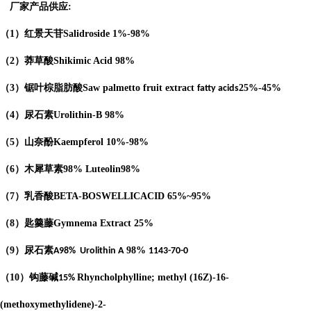
厂家产品供应
:
（
1
）红景天苷
Salidroside
1%-98%
（
2
）莽草酸
Shikimic Acid
98%
（
3
）锯叶棕脂肪酸
Saw palmetto fruit extract
25%-45%
fatty acids
（
4
）
尿石素
Urolithin-B
98%
（
5
）山奈酚
Kaempferol
10%-98%
（
6
）木犀草素
98%
Luteolin
98%
（
7
）乳香酸
BETA-BOSWELLICACID
65%
~95%
（
8
）匙羹藤
Gymnema Extract
25%
（
9
）尿石素
98%
A98%
Urolithin A
1143-70-0
（
10
）钩藤碱
Rhyncholphylline; methyl (16Z)-16-
15%
(methoxymethylidene)-2-