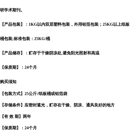
研学术期刊。
【产品包装】：1KG以内双层塑料包装，外用铝箔包装；25KG以上纸板
桶包装;标准包装：25KG/桶
【产品储存】：贮存于干燥阴凉处,避免阳光照射和高温
【保质期】：24个月
购买须知
【包装方式】
25
公斤
纸板桶或铝箔袋
/
【存储条件】应密封遮光，贮存在干燥、阴凉、通风良好的地方
【有
效
期】两年
【保质期】：
24
个月