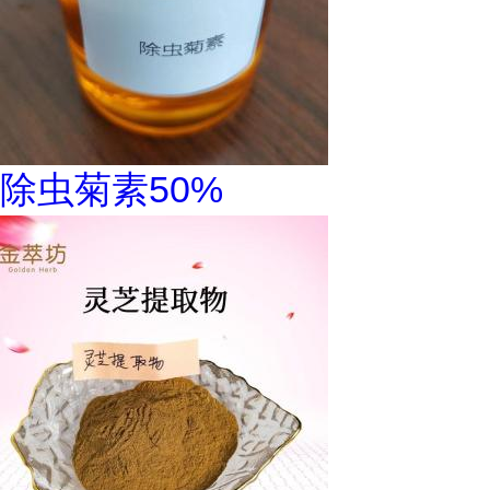
除虫菊素50%