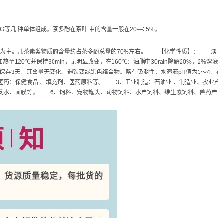
ECG等几 种单体组成。茶多酚在茶叶 中的含量一般在20—35%。
质为主。儿茶素类物质的含量约占茶多酚总量的70%左右。 【化学性质】： 淡
20℃并保持30min，无明显改变，在160℃：油脂中30rain降解20%，2%溶
、室温下保存3天，其含量无变化。遇铁变绿黑色络合物。略有吸潮性，水溶液pH值为3
医药：保健食品 、填充剂、医药原料等。 3、工业制造：石油业 、制造业、农业
发水、面膜等。 6、饲料：宠物罐头、动物饲料、水产饲料、维生素饲料、兽药产