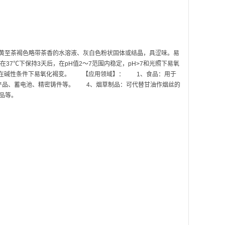
黄至茶褐色略带茶香的水溶液、灰白色粉状固体或结晶，具涩味。易
液在37℃下保持3天后，在pH值2～7范围内稳定，pH>7和光照下易氧
～4，在碱性条件下易氧化褐变。 【应用领域】： 1、食品：用于
产品、蓄电池、精密铸件等。 4、烟草制品：可代替甘油作烟丝的
品等。