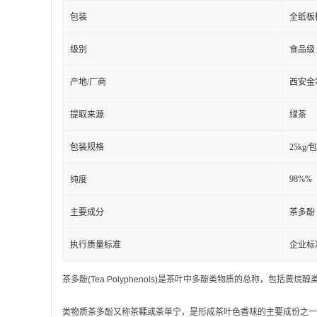
包装
全纸板
级别
食品级
产地/厂商
西安金
提取来源
绿茶
包装规格
25kg/
98%%
纯度
主要成分
茶多酚
执行质量标准
企业标
茶多酚(Tea Polyphenols)是茶叶中多酚类物质的总称，包括
类物质茶多酚又称茶鞣或茶单宁，是形成茶叶色香味的主要成份之一