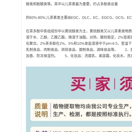
醇类和酚酸类等。其中以儿茶素最为重要，约占多酚类总量
的60%-80%;儿茶素类主要由EGC、DLC、EC、EGCG、GCG、
在茶多酚中各组成份中以黄烷醇类为主，黄烷醇类又以儿茶素类物
溶于水、乙醇、乙酸乙酯，微溶于油脂。对热、酸较稳定，2%溶液加热至1
化聚合。2%茶多酚在2%、5%和10%食盐溶液中于pH=6.5
乳制食品、肉制食品、烘焙食品、面制食品、调味食品等。 2、
加香、防冻保湿剂。 5、化妆品：洗面乳、美容霜、化妆水、洗