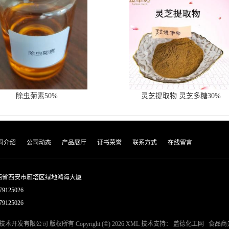
除虫菊素50%
灵芝提取物 灵芝多糖30%
司介绍
公司动态
产品展厅
证书荣誉
联系方式
在线留言
西省西安市雁塔区绿地鸿海大厦
79125026
9125026
技术开发有限公司
版权所有 Copyright (©) 2026
XML
技术支持：
盖德化工网
食品商