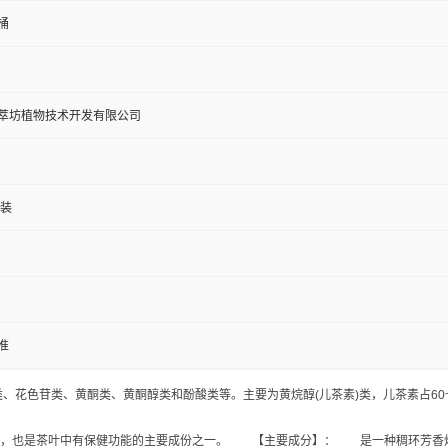
桶
萃坊植物技术开发有限公司
包装
准
黄烷醇类、花色苷类、黄酮类、黄酮醇类和酚酸类等。主要为黄烷醇(儿茶素)类，儿茶素占60
，也是茶叶中有保健功能的主要成份之一。 【主要成分】： 是一种稠环芳香烃，可