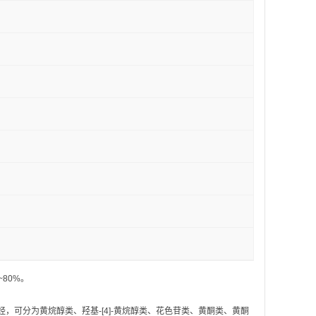
~80%。
分为黄烷醇类、羟基-[4]-黄烷醇类、花色苷类、黄酮类、黄酮