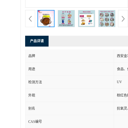
产品详请
品牌
西安金
用途
食品、
UV
检测方法
外观
棕红色
别名
抗氧灵
CAS编号