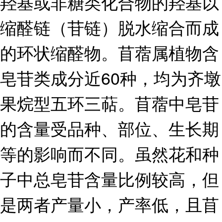
羟基或非糖类化合物的羟基以
缩醛链（苷链）脱水缩合而成
的环状缩醛物。苜蓿属植物含
皂苷类成分近60种，均为齐墩
果烷型五环三萜。苜蓿中皂苷
的含量受品种、部位、生长期
等的影响而不同。虽然花和种
子中总皂苷含量比例较高，但
是两者产量小，产率低，且苜