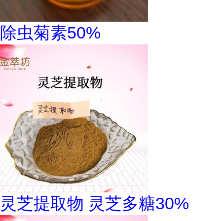
除虫菊素50%
灵芝提取物 灵芝多糖30%