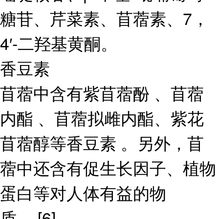
糖苷、芹菜素、苜蓿素、7，
4′-二羟基黄酮。
香豆素
苜蓿中含有紫苜蓿酚 、苜蓿
内酯 、苜蓿拟雌内酯、紫花
苜蓿醇等香豆素 。另外，苜
蓿中还含有促生长因子、植物
蛋白等对人体有益的物
质。 [6]