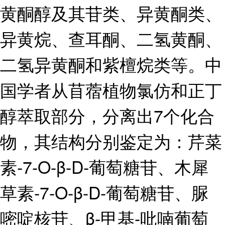
黄酮醇及其苷类、异黄酮类、
异黄烷、查耳酮、二氢黄酮、
二氢异黄酮和紫檀烷类等。中
国学者从苜蓿植物氯仿和正丁
醇萃取部分，分离出7个化合
物，其结构分别鉴定为：芹菜
素-7-O-β-D-葡萄糖苷、木犀
草素-7-O-β-D-葡萄糖苷、脲
嘧啶核苷、β-甲基-吡喃葡萄