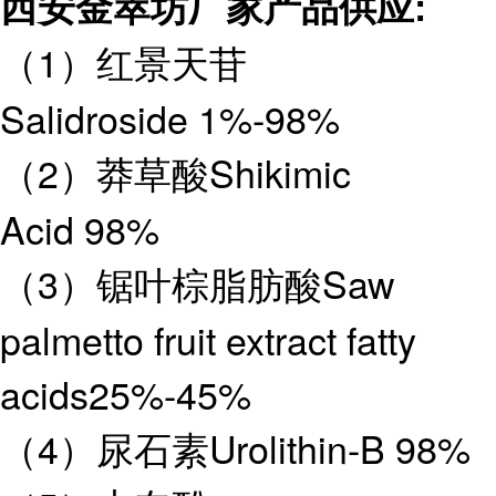
西安金萃坊厂家产品供应
:
1
（
）红景天苷
Salidroside 1%-98%
2
Shikimic
（
）莽草酸
Acid 98%
3
Saw
（
）
锯叶棕脂肪酸
palmetto fruit extract fatty
acids25%-45%
4
Urolithin-B 98%
（
）
尿石素