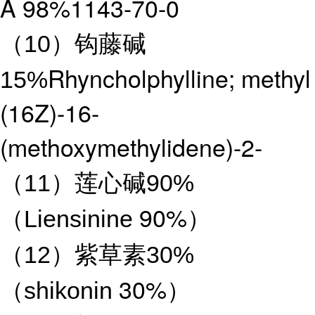
A 98%1143-70-0
（10）钩藤碱
Rhyncholphylline; methyl
15%
(16Z)-16-
(methoxymethylidene)-2-
（11）莲心碱90%
90%
（Liensinine
）
（12）紫草素30%
30%
（shikonin
）